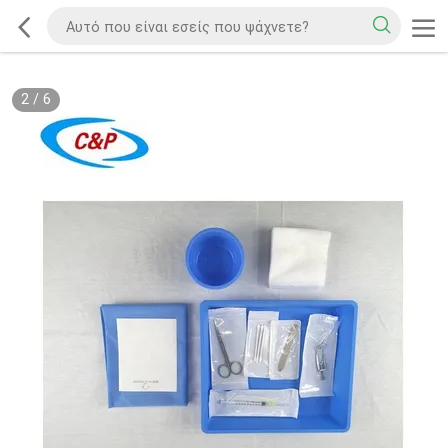
2
/
6