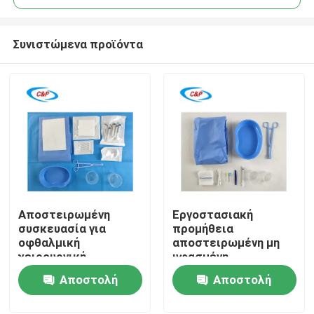
Συνιστώμενα προϊόντα
Αποστειρωμένη
Εργοστασιακή
Σπίτι
συσκευασία για
προμήθεια
οφθαλμική
αποστειρωμένη μη
χειρουργική
υφασμένη
Προϊόντα
επέμβαση μη
συσκευασία ματιών
Αποστολή
Αποστολή
υφαντικής ύλης για
Ιατρική
μια φορά μόνο για
οφθαλμολογική
ερώτησης
ερώτησης
Βίντεο
χονδρική λειτουργία
χειρουργική κουρτίνα