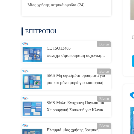
Μίας χρήσης ιατρικά εφόδια
(24)
ΕΠΙΤΡΟΠΟΙ
Βίντεο
CE ISO13485
Ξαναχρησιμοποιήσιμη αυχενική
αγγειογραφία Συσκευή κουρτίνας
Βίντεο
SMS Μη υφασμένα υφάσματα για
μια και μόνο φορά για καισαρική
τομή για χειρουργικές διαδικασίες
Βίντεο
SMS Μπλε Έναχρονη Παγκόσμια
Χειρουργική Συσκευή για Κλινική
Νοσοκομείου
Βίντεο
Ελαφριά μίας χρήσης βρεφική