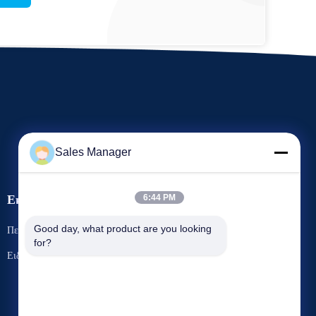
Sales Manager
Εκδηλώσεις
6:44 PM
Ζητήστε ένα
Good day, what product are you looking 
Περιπτώσεις
for?
απόσπασμα
Τηλ.: 86-13965027700
Ειδήσεις
Φαξ: 86-551-67709567


