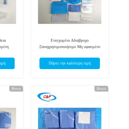
εια
Ενισχυμένο Αδιάβροχο
σμένη
Ξαναχρησιμοποιήσιμο Μη υφασμένο
τρική
Αποστειρωμένο Καρδιακό Χειρουργικό
 κουρτίνα
Συσκευάσματα Καρδιακή Επιχείρηση
ιμή
Πάρτε την καλύτερη τιμή
Συσκευάσματα Κουβέρνας
Βίντεο
Βίντεο