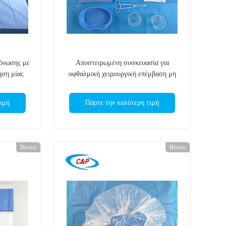
όνωσης με
Αποστειρωμένη συσκευασία για
ση μίας
οφθαλμική χειρουργική επέμβαση μη
υφαντικής ύλης για μια φορά μόνο για
χονδρική λειτουργία των ματιών
ιμή
Πάρτε την καλύτερη τιμή
Βίντεο
Βίντεο