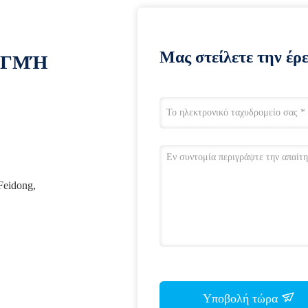
Μας στείλετε την έρ
ΙΓΜΉ
Feidong,
Υποβολή τώρα