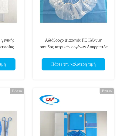
 γενικής
Αδιάβροχο Διαφανές PE Κάλυψη
κευασίας
ασπίδας ιατρικών οργάνων Απορριπτέα
ας μιας
πλαστική προστατευτική ταινία για
σοκομείου
ιατρικές συσκευές
ιμή
Πάρτε την καλύτερη τιμή
Βίντεο
Βίντεο