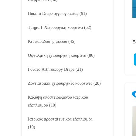
Πακέτο Drape αγγειογραφίας
(91)
Τμήμα Γ Χειρουργική κουρτίνα
(52)
Κιτ παράδοσης μωρού
(45)
Ξ
Οφθαλμική χειρουργική κουρτίνα
(86)
Γόνατο Arthroscopy Drape
(21)
Δοντιατρικές χειρουργικές κουρτίνες
(28)
Κάλυψη αποστειρωμένου ιατρικού
εξοπλισμού
(10)
Ιατρικός προστατευτικός εξοπλισμός
(19)