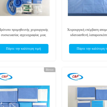
Πρότυπο προμηθευτής χειρουργικής
Χειρουργική επέμβαση απομ
συσκευασίας αγγειογραφίας μιας
υδατοασθενή λαπαροσκόπη
χρήσης από μη υφαντό υλικό για
χρήσης
χειρουργείο
Πάρτε την καλύτερη τιμή
Πάρτε την καλύτερη τ
Βίντεο