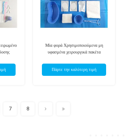
τειρωμένο
Μία φορά Χρησιμοποιούμενα μη
δοσης
υφασμένα χειρουργικά πακέτα
 επέμβασης
οφθαλμολογικής επέμβασης για
οφθαλμικό νοσοκομείο
ιμή
Πάρτε την καλύτερη τιμή
7
8