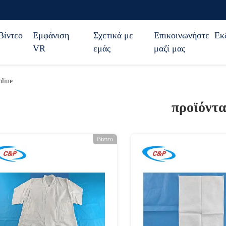
Βίντεο
Εμφάνιση
Σχετικά με
Επικοινωνήστε
Εκ
VR
εμάς
μαζί μας
line
προϊόντ
Βίντεο