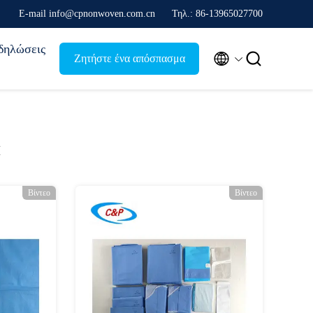
Ε-mail info@cpnonwoven.com.cn
Τηλ.: 86-13965027700
δηλώσεις


Ζητήστε ένα απόσπασμα
α
Βίντεο
Βίντεο