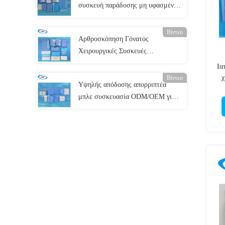
συσκευή παράδοσης μη υφασμένου
μπλε πακέτο παράδοσης για
χειρουργική επέμβαση
Βίντεο
Αρθροσκόπηση Γόνατος
Χειρουργικές Συσκευές
Χειρουργικής Χειρουργικής
Ια
χ
Βίντεο
Υψηλής απόδοσης απορριπτέα
μπλε συσκευασία ODM/OEM για
οπτικές χειρουργικές επεμβάσεις