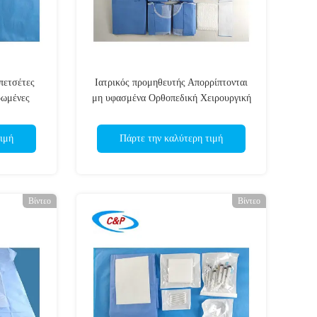
πετσέτες
Ιατρικός προμηθευτής Απορρίπτονται
ρωμένες
μη υφασμένα Ορθοπεδική Χειρουργική
Συσκευή για τη διευκόλυνση ασφαλείς
και Ορθοπεδικές Διαδικασίες
ιμή
Πάρτε την καλύτερη τιμή
Βίντεο
Βίντεο