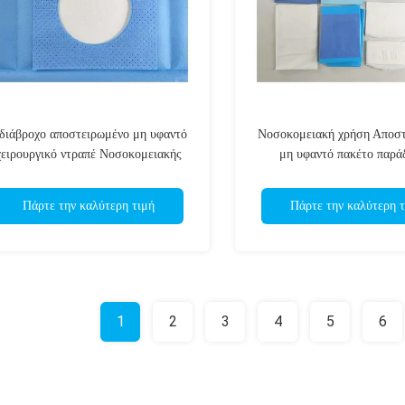
διάβροχο αποστειρωμένο μη υφαντό
Νοσοκομειακή χρήση Αποσ
χειρουργικό ντραπέ Νοσοκομειακής
μη υφαντό πακέτο παρά
ειρουργικής επέμβασης μιας χρήσης
μητρότητας Κιτ μαιευτικής
Πάρτε την καλύτερη τιμή
Πάρτε την καλύτερη τ
1
2
3
4
5
6