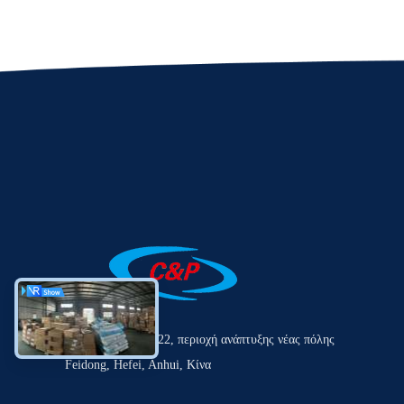
Οδός Laihe αριθ. 22, περιοχή ανάπτυξης νέας πόλης
Feidong, Hefei, Anhui, Κίνα