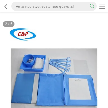
2
/
6