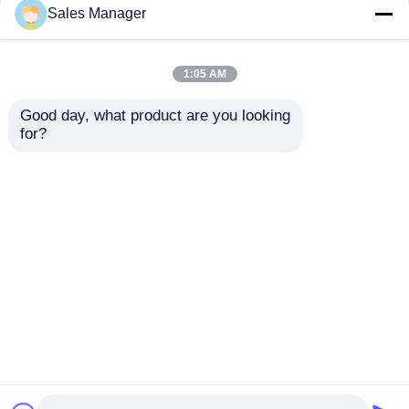
Sales Manager
Ζητήστε μια προσφορά
1:05 AM
μίας χρήσης χειρουργικό drape
Good day, what product are you looking 
for?
CE ISO13485
Ενισχυμένο Στείρο
Πιστοποιημένη
Πακέτο Καλύμματος
Μίας χρήσης χειρουργικό πακέτο
Χειρουργική
για Χειρουργική
συσκευασία για μία
Οφθαλμών με
φορά Οφθαλμική
πιστοποίηση CE και
Μίας χρήσης χειρουργική εσθήτα
Αποστολή
Αποστολή
χειρουργική κουρτίνα
ISO13485 για Έλεγχο
για χειρουργική
Λοίμωξης
ερώτησης
ερώτησης
επέμβαση
Γενικό πακέτο Drape χειρουργικών επεμβάσεων
καταρράκτη
Αρχική Σελίδα
Περίπου εμείς
επαφή
Desktop Site
Sitemap
Πολιτική μυστικότητας
Πακέτο Drape αγγειογραφίας
Τμήμα Γ Χειρουργική κουρτίνα
Ποιότητα
μίας χρήσης χειρουργικό drape
Κίνα