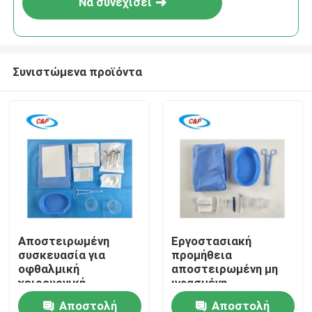
Να συνεχίσει
Συνιστώμενα προϊόντα
Σπίτι
Αποστειρωμένη
Εργοστασιακή
συσκευασία για
προμήθεια
Προϊόντα
οφθαλμική
αποστειρωμένη μη
χειρουργική
υφασμένη
επέμβαση μη
συσκευασία ματιών
Αποστολή
Αποστολή
Βίντεο
υφαντικής ύλης για
Ιατρική