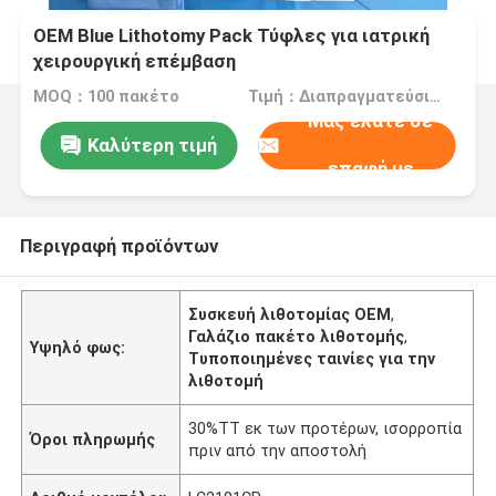
OEM Blue Lithotomy Pack Τύφλες για ιατρική
χειρουργική επέμβαση
MOQ：100 πακέτο
Τιμή：Διαπραγματεύσιμα
Μας ελάτε σε
Καλύτερη τιμή
επαφή με
Περιγραφή προϊόντων
Συσκευή λιθοτομίας OEM
,
Γαλάζιο πακέτο λιθοτομής
,
Υψηλό φως:
Τυποποιημένες ταινίες για την
λιθοτομή
30%TT εκ των προτέρων, ισορροπία
Όροι πληρωμής
πριν από την αποστολή