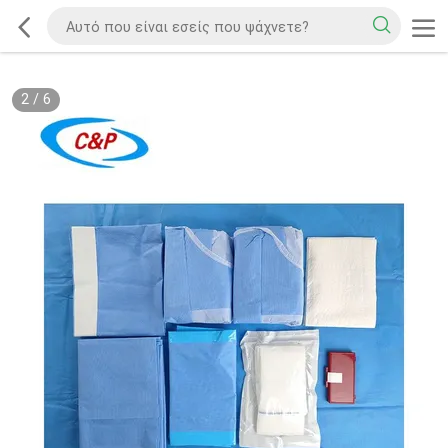
2
/
6