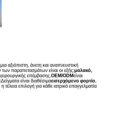
 μια αξιόπιστη, άνετη και αναπνευστική
ν των παραπετασμάτων είναι οι εξής:
μαλακό,
 χειρουργικής επέμβασης.
OEM/ODM
είναι
ε
Δείγματα είναι διαθέσιμα
εισερχόμενο φορτίο
,
ι η τέλεια επιλογή για κάθε ιατρικό επαγγελματία