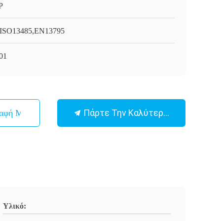
P
ISO13485,EN13795
01
Πάρτε Την Καλύτερη Τιμή
παφή Με
Υλικό: