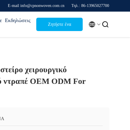
Ε-mail info@cpnonwoven.com.cn
Τηλ.: 86-13965027700
ε
Εκδηλώσεις


Ζητήστε ένα
απόσπασμα
στείρο χειρουργικό
κό ντραπέ OEM ODM For
ΝΑ