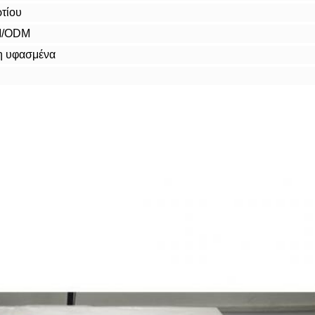
τίου
M/ODM
η υφασμένα