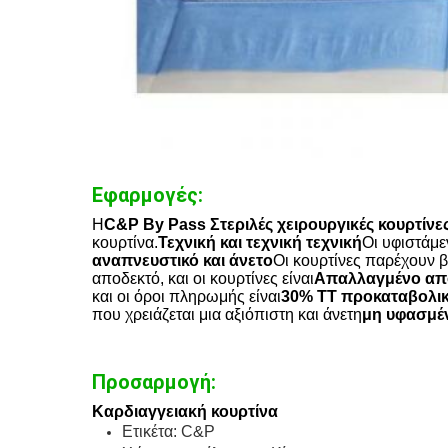
Εφαρμογές:
Η
C&P By Pass Στεριλές χειρουργικές κουρτίνε
κουρτίνα.
Τεχνική και τεχνική τεχνική
Οι υφιστάμε
αναπνευστικό και άνετο
Οι κουρτίνες παρέχουν β
αποδεκτό, και οι κουρτίνες είναι
Απαλλαγμένο από
και οι όροι πληρωμής είναι
30% TT προκαταβολικ
που χρειάζεται μια αξιόπιστη και άνετη
μη υφασμέν
Προσαρμογή:
Καρδιαγγειακή κουρτίνα
Ετικέτα: C&P