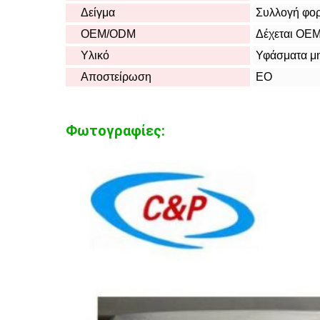
Δείγμα
Συλλογή φορ
OEM/ODM
Δέχεται OE
Υλικό
Υφάσματα μ
Αποστείρωση
ΕΟ
Φωτογραφίες: