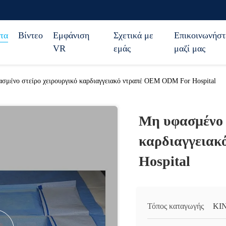
τα
Βίντεο
Εμφάνιση
Σχετικά με
Επικοινωνήστ
VR
εμάς
μαζί μας
σμένο στείρο χειρουργικό καρδιαγγειακό ντραπέ OEM ODM For Hospital
Μη υφασμένο 
καρδιαγγεια
Hospital
Τόπος καταγωγής
ΚΙ