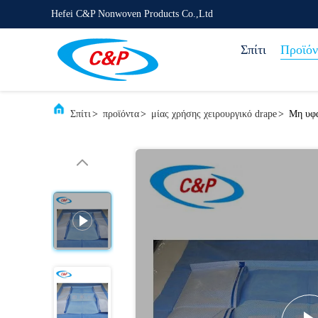
Hefei C&P Nonwoven Products Co.,Ltd
Σπίτι
Προϊόν
Σπίτι
>
προϊόντα
>
μίας χρήσης χειρουργικό drape
>
Μη υφα