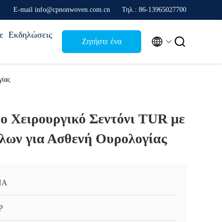
Ε-mail info@cpnonwoven.com.cn
Τηλ.: 86-13965027700
ε
Εκδηλώσεις


Ζητήστε ένα
απόσπασμα
γίας
ο Χειρουργικό Σεντόνι TUR με
λων για Ασθενή Ουρολογίας
ΝΑ
P