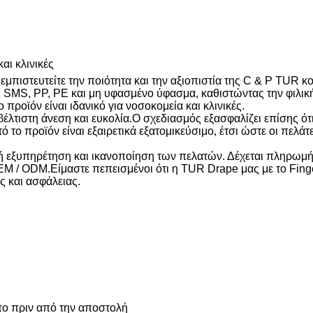
αι κλινικές
α εμπιστευτείτε την ποιότητα και την αξιοπιστία της C & P TUR 
 SMS, PP, PE και μη υφασμένο ύφασμα, καθιστώντας την φιλική
προϊόν είναι ιδανικό για νοσοκομεία και κλινικές.
έλτιστη άνεση και ευκολία.Ο σχεδιασμός εξασφαλίζει επίσης ότι οι
ο προϊόν είναι εξαιρετικά εξατομικεύσιμο, έτσι ώστε οι πελάτ
τή εξυπηρέτηση και ικανοποίηση των πελατών. Δέχεται πληρω
 / ODM.Είμαστε πεπεισμένοι ότι η TUR Drape μας με το Finger 
ς και ασφάλειας.
ο πριν από την αποστολή