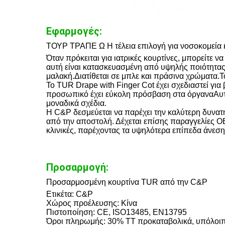
Εφαρμογές:
ΤΟΥΡ ΤΡΑΠΕ Ω Η τέλεια επιλογή για νοσοκομεία κ
Όταν πρόκειται για ιατρικές κουρτίνες, μπορείτε ν
αυτή είναι κατασκευασμένη από υψηλής ποιότητας
μαλακή.Διατίθεται σε μπλε και πράσινα χρώματα.Το 
Το TUR Drape with Finger Cot έχει σχεδιαστεί για β
προσωπικό έχει εύκολη πρόσβαση στα όργαναΑυτό τ
μοναδικά σχέδια.
Η C&P δεσμεύεται να παρέχει την καλύτερη δυνα
από την αποστολή. Δέχεται επίσης παραγγελίες OEM
κλινικές, παρέχοντας τα υψηλότερα επίπεδα άνεση
Προσαρμογή:
Προσαρμοσμένη κουρτίνα TUR από την C&P
Ετικέτα: C&P
Χώρος προέλευσης: Κίνα
Πιστοποίηση: CE, ISO13485, EN13795
Όροι πληρωμής: 30% TT προκαταβολικά, υπόλοιπ