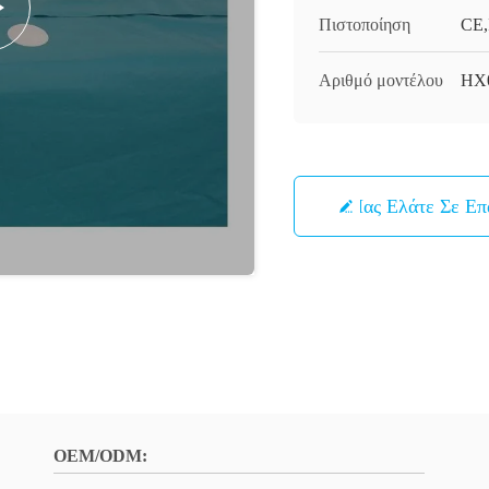
Πιστοποίηση
CE,
Αριθμό μοντέλου
HX
Μας Ελάτε Σε Ε
OEM/ODM: