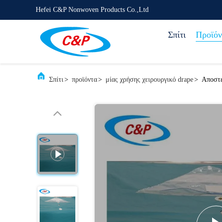
Hefei C&P Nonwoven Products Co.,Ltd
Σπίτι
Προϊόν
Σπίτι
>
προϊόντα
>
μίας χρήσης χειρουργικό drape
>
Αποστε