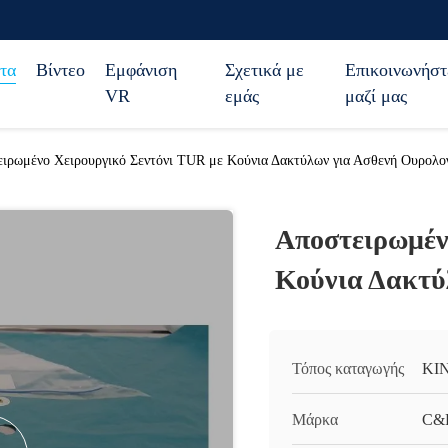
τα
Βίντεο
Εμφάνιση
Σχετικά με
Επικοινωνήστ
VR
εμάς
μαζί μας
ιρωμένο Χειρουργικό Σεντόνι TUR με Κούνια Δακτύλων για Ασθενή Ουρολο
Αποστειρωμέν
Κούνια Δακτύ
Τόπος καταγωγής
ΚΙ
Μάρκα
C&