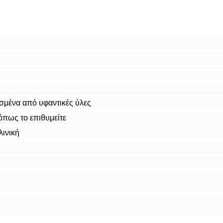
μένα από υφαντικές ύλες
όπως το επιθυμείτε
λινική