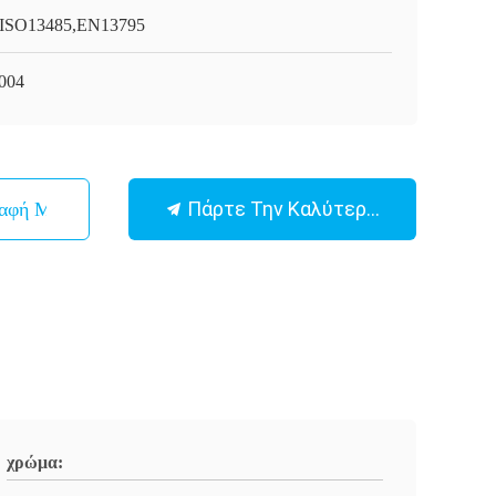
ISO13485,EN13795
004
Πάρτε Την Καλύτερη Τιμή
παφή Με
χρώμα: