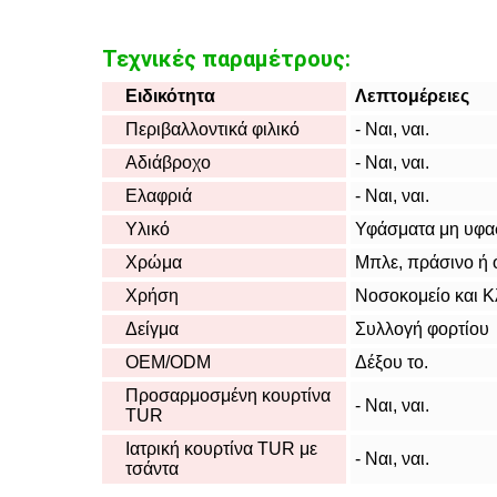
Τεχνικές παραμέτρους:
Ειδικότητα
Λεπτομέρειες
Περιβαλλοντικά φιλικό
- Ναι, ναι.
Αδιάβροχο
- Ναι, ναι.
Ελαφριά
- Ναι, ναι.
Υλικό
Υφάσματα μη υφασ
Χρώμα
Μπλε, πράσινο ή 
Χρήση
Νοσοκομείο και Κ
Δείγμα
Συλλογή φορτίου
OEM/ODM
Δέξου το.
Προσαρμοσμένη κουρτίνα
- Ναι, ναι.
TUR
Ιατρική κουρτίνα TUR με
- Ναι, ναι.
τσάντα