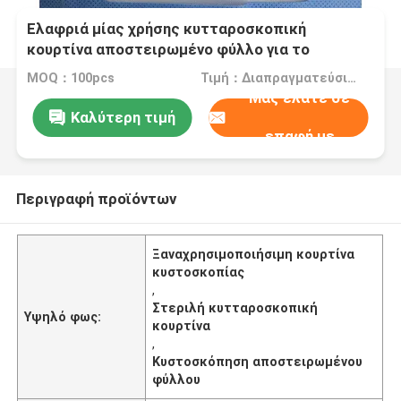
Ελαφριά μίας χρήσης κυτταροσκοπική
κουρτίνα αποστειρωμένο φύλλο για το
χειρουργείο του νοσοκομείου
MOQ：100pcs
Τιμή：Διαπραγματεύσιμα
Μας ελάτε σε
Καλύτερη τιμή
επαφή με
Περιγραφή προϊόντων
Ξαναχρησιμοποιήσιμη κουρτίνα
κυστοσκοπίας
,
Στεριλή κυτταροσκοπική
Υψηλό φως:
κουρτίνα
,
Κυστοσκόπηση αποστειρωμένου
φύλλου