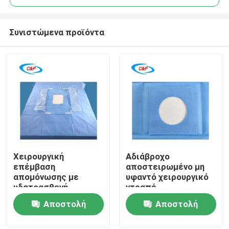
Συνιστώμενα προϊόντα
Χειρουργική
Αδιάβροχο
Σπίτι
επέμβαση
αποστειρωμένο μη
απομόνωσης με
υφαντό χειρουργικό
υδατοασθενή
ντραπέ
Προϊόντα
λαπαροσκόπηση μίας
Νοσοκομειακής
Αποστολή
Αποστολή
χρήσης
χειρουργικής
επέμβασης μιας
ερώτησης
ερώτησης
Βίντεο
χρήσης