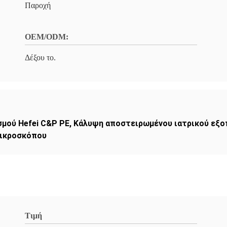
Παροχή
OEM/ODM:
Δέξου το.
μού Hefei C&P PE
,
Κάλυψη αποστειρωμένου ιατρικού εξοπ
μικροσκόπου
Τιμή