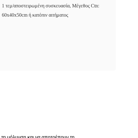
1 τεμ/αποστειρωμένη συσκευασία, Μέγεθος Ctn:
60x40x50cm ή κατόπιν αιτήματος
ό τη μόλυνση και να αποτρέπουν τη