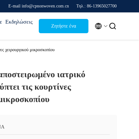
Ε-mail info@cpnonwoven.com.cn
Τηλ.: 86-13965027700
ε
Εκδηλώσεις


Ζητήστε ένα
απόσπασμα
νες χειρουργικού μικροσκοπίου
αποστειρωμένο ιατρικό
ύπτει τις κουρτίνες
 μικροσκοπίου
ΝΑ