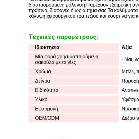
διασταυρούμενη μόλυνση.Παρέχουν εξαιρετική αντο
πράσινο, διαφανές ή ως αίτημα σας.Τα καλύμματα
κάλυψη χειρουργικού τραπεζιού και κουρτίνα για κ
Τεχνικές παραμέτρους:
Ιδιοκτησία
Αξία
Μία φορά χρησιμοποιούμενη
- Ναι, να
σακούλα με ταινίες
Χρώμα
Μπλε, π
Δείγμα
Παροχή
Ειδικότητα
Αναπνευ
Υλικό
Υφάσματ
Εφαρμογή
Νοσοκομ
OEM/ODM
Δέξου τ