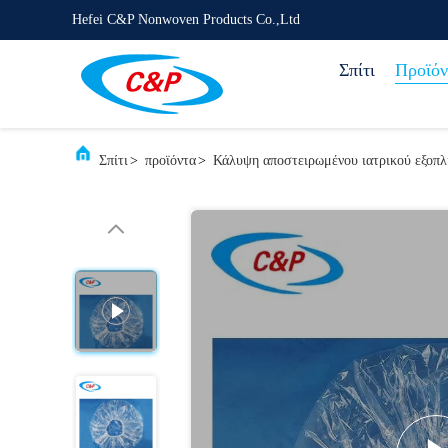
Hefei C&P Nonwoven Products Co.,Ltd
Σπίτι
Προϊόν
Σπίτι
>
προϊόντα
>
Κάλυψη αποστειρωμένου ιατρικού εξοπ