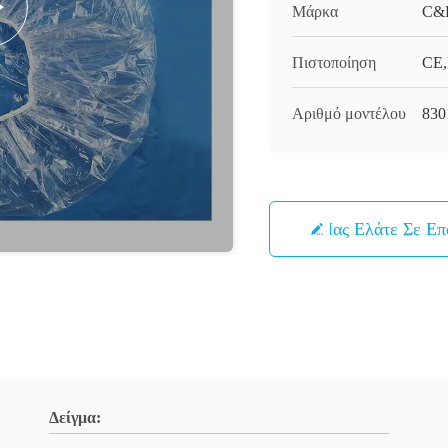
Μάρκα
C&
Πιστοποίηση
CE,
Αριθμό μοντέλου
830
Μας Ελάτε Σε Ε
Δείγμα: