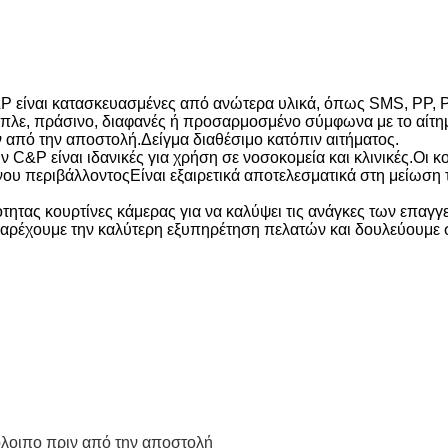
&P είναι κατασκευασμένες από ανώτερα υλικά, όπως SMS, PP, 
 μπλε, πράσινο, διαφανές ή προσαρμοσμένο σύμφωνα με το αίτη
 από την αποστολή.Δείγμα διαθέσιμο κατόπιν αιτήματος.
 C&P είναι ιδανικές για χρήση σε νοσοκομεία και κλινικές.Οι κ
ου περιβάλλοντοςΕίναι εξαιρετικά αποτελεσματικά στη μείωση 
ητας κουρτίνες κάμερας για να καλύψει τις ανάγκες των επαγγε
αρέχουμε την καλύτερη εξυπηρέτηση πελατών και δουλεύουμε 
λοιπο πριν από την αποστολή