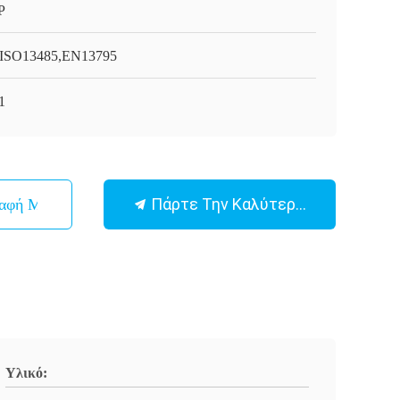
P
ISO13485,EN13795
1
Πάρτε Την Καλύτερη Τιμή
παφή Με
Υλικό: