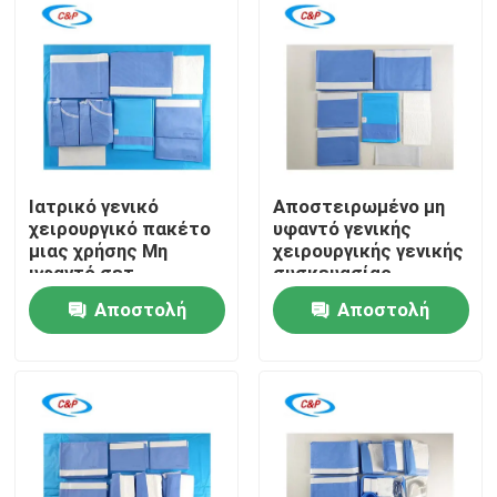
Ιατρικό γενικό
Αποστειρωμένο μη
χειρουργικό πακέτο
υφαντό γενικής
μιας χρήσης Μη
χειρουργικής γενικής
υφαντό σετ
συσκευασίας
χειρουργικής γενικής
Απορροφητικό κιτ
Αποστολή
Αποστολή
χρήσης
κουρτίνας μιας
Αποστειρωμένο
χρήσης για
Σπίτι
ερώτησης
ερώτησης
χειρουργικό σετ
χειρουργείο
κουρτίνας
νοσοκομείου
Προϊόντα
Βίντεο