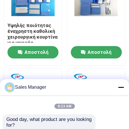
Εμφάνιση VR
Υψηλής ποιότητας
έναχρηστη καθολική
Σχετικά με εμάς
χειρουργική κουρτίνα
για γενικές
χειρουργικές
Αποστολή
Αποστολή
Επισκεψή εργοστασίου
διαδικασίες
ερώτησης
ερώτησης
Έλεγχος ποιότητας
Sales Manager
Επικοινωνήστε μαζί μας
8:13 AM
Ειδήσεις
Good day, what product are you looking 
for?
Υποθέσεις
Σύστημα
Εφαρμογές