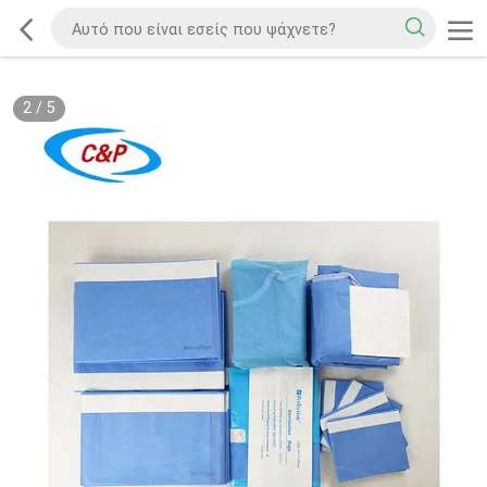
2
/
5