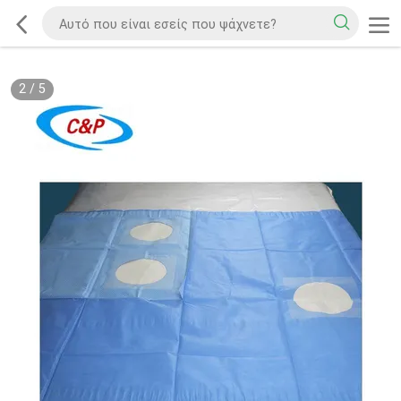
2
/
5