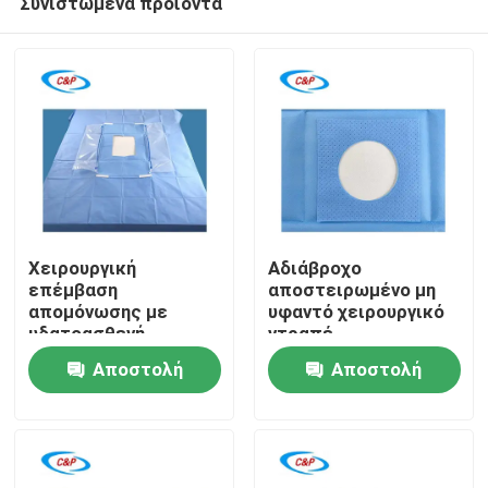
Συνιστώμενα προϊόντα
Χειρουργική
Αδιάβροχο
επέμβαση
αποστειρωμένο μη
απομόνωσης με
υφαντό χειρουργικό
υδατοασθενή
ντραπέ
Σπίτι
λαπαροσκόπηση μίας
Νοσοκομειακής
Αποστολή
Αποστολή
χρήσης
χειρουργικής
επέμβασης μιας
Προϊόντα
ερώτησης
ερώτησης
χρήσης
Βίντεο