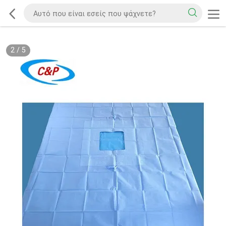
2
/
5