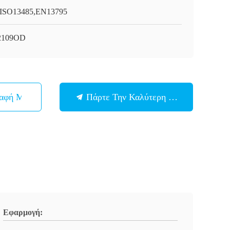
ISO13485,EN13795
2109OD
παφή Με
Πάρτε Την Καλύτερη Τιμή
Εφαρμογή: