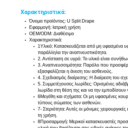
Χαρακτηριστικά:
Όνομα προϊόντος: U Split Drape
Εφαρμογή: Ιατρική χρήση
OEM/ODM: Διαθέσιμο
Χαρακτηριστικά:
1Υλικό: Κατασκευάζεται από μη υφασμένα υ
παράλληλα την αναπνευστικότητα.
2. Αντίσταση σε υγρό: Το υλικό είναι συνήθ
3. Αναπνευσσιμότητα: Παρόλο που προσφέρει
εξασφαλίζεται η άνεση του ασθενούς.
4. Σχεδιασμός διαίρεσης: Η διαίρεση του σ
5. Συμμετέχουσες λωρίδες: Ορισμένες αδιάβρ
λωρίδα στη θέση της και να την εμποδίσουν ν
6Μεγέθη και σχήματα: Οι μη υφασμένες κουρτί
τύπους σώματος των ασθενών.
7- Στεριότητα: Αυτές οι μόνιμες χειρουργικέ
τη χρήση.
8Προσαρμογή: Μερικοί κατασκευαστές προσφ
υλικά που βασίζονται στις ειδικές ανάγκες τ