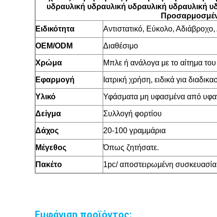
υδραυλική υδραυλική υδραυλική υδραυλική υ
Προσαρμοσμένη
Ειδικότητα
Αντιστατικό, Εύκολο, Αδιάβροχο,
OEM/ODM
Διαθέσιμο
Χρώμα
Μπλε ή ανάλογα με το αίτημα του
Εφαρμογή
Ιατρική χρήση, ειδικά για διαδικα
Υλικό
Υφάσματα μη υφασμένα από υφαν
Δείγμα
Συλλογή φορτίου
Δάχος
20-100 γραμμάρια
Μέγεθος
Όπως ζητήσατε.
Πακέτο
1pc/ αποστειρωμένη συσκευασία,
Εμφάνιση προϊόντος: