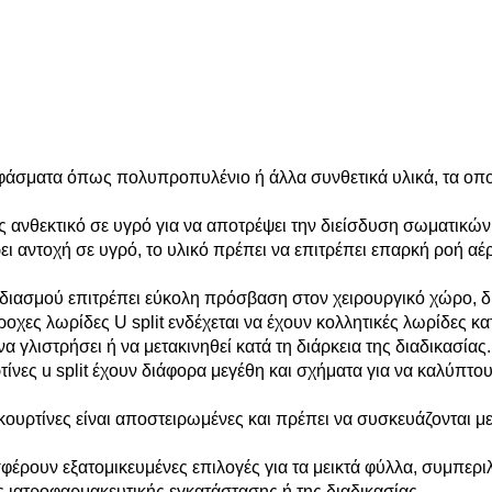
φάσματα όπως πολυπροπυλένιο ή άλλα συνθετικά υλικά, τα οπο
ως ανθεκτικό σε υγρό για να αποτρέψει την διείσδυση σωματικ
 αντοχή σε υγρό, το υλικό πρέπει να επιτρέπει επαρκή ροή αέ
χεδιασμού επιτρέπει εύκολη πρόσβαση στον χειρουργικό χώρο, 
οχες λωρίδες U split ενδέχεται να έχουν κολλητικές λωρίδες 
α γλιστρήσει ή να μετακινηθεί κατά τη διάρκεια της διαδικασίας.
νες u split έχουν διάφορα μεγέθη και σχήματα για να καλύπτουν
ς κουρτίνες είναι αποστειρωμένες και πρέπει να συσκευάζονται μ
έρουν εξατομικευμένες επιλογές για τα μεικτά φύλλα, συμπερ
ης ιατροφαρμακευτικής εγκατάστασης ή της διαδικασίας.