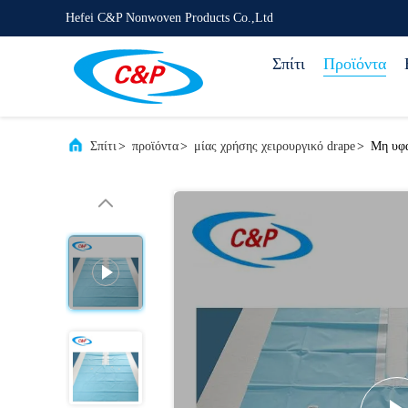
Hefei C&P Nonwoven Products Co.,Ltd
Σπίτι
Προϊόντα
Σπίτι
>
προϊόντα
>
μίας χρήσης χειρουργικό drape
>
Μη υφα