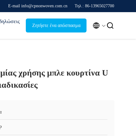
Ε-mail info@cpnonwoven.com.cn
Τηλ.: 86-13965027700
δηλώσεις


Ζητήστε ένα απόσπασμα
μίας χρήσης μπλε κουρτίνα U
διαδικασίες
α
P