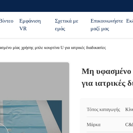
Βίντεο
Εμφάνιση
Σχετικά με
Επικοινωνήστε
Εκ
VR
εμάς
μαζί μας
σμένο μίας χρήσης μπλε κουρτίνα U για ιατρικές διαδικασίες
Μη υφασμένο 
για ιατρικές 
Τόπος καταγωγής
Κίν
Μάρκα
C&