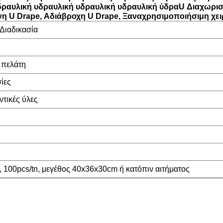
δραυλική υδραυλική υδραυλική υδραυλική ύδρα
U Διαχωρισ
 U Drape, Αδιάβροχη U Drape, Ξαναχρησιμοποιήσιμη χει
 Διαδικασία
 πελάτη
σίες
τικές ύλες
 100pcs/tn, μεγέθος 40x36x30cm ή κατόπιν αιτήματος