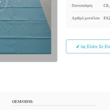
Πιστοποίηση
CE,
Αριθμό μοντέλου
FA
Μας Ελάτε Σε Ε
OEM/ODM: