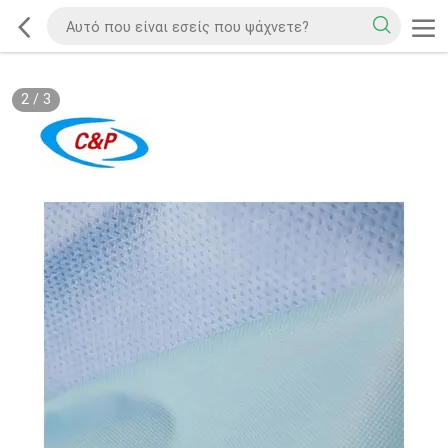
2
/
3