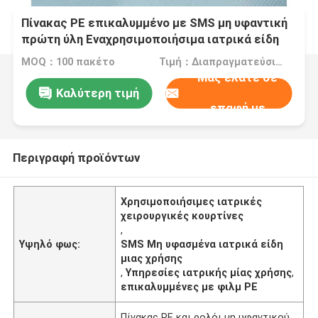
Πίνακας PE επικαλυμμένο με SMS μη υφαντική
πρώτη ύλη Εναχρησιμοποιήσιμα ιατρικά είδη
MOQ：100 πακέτο
Τιμή：Διαπραγματεύσιμα
Μας ελάτε σε
Καλύτερη τιμή
επαφή με
Περιγραφή προϊόντων
Χρησιμοποιήσιμες ιατρικές
χειρουργικές κουρτίνες
,
Υψηλό φως:
SMS Μη υφασμένα ιατρικά είδη
μιας χρήσης
,
Υπηρεσίες ιατρικής μίας χρήσης
,
επικαλυμμένες με φιλμ PE
Πίνακας PE και ρολόι μη υφαντικού