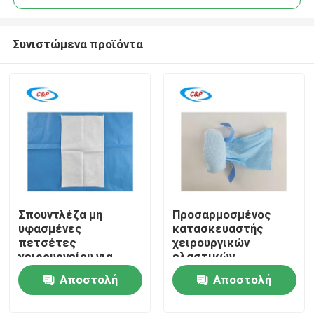
Συνιστώμενα προϊόντα
Σπουντλέζα μη
Προσαρμοσμένος
Σπίτι
υφασμένες
κατασκευαστής
πετσέτες
χειρουργικών
χειρουργείου για
ελαστικών
Προϊόντα
αποστειρωμένες
αδιάβροχων
Αποστολή
Αποστολή
διαδικασίες
επιδέσμων μιας
χρήσης
ερώτησης
ερώτησης
Βίντεο