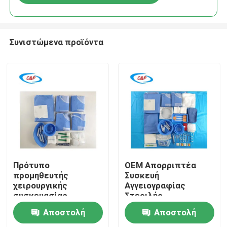
Συνιστώμενα προϊόντα
Σπίτι
Πρότυπο
OEM Απορριπτέα
προμηθευτής
Συσκευή
χειρουργικής
Αγγειογραφίας
Προϊόντα
συσκευασίας
Στεριλής
αγγειογραφίας μιας
Κάρδιοαγγειακής
Αποστολή
Αποστολή
χρήσης από μη
Χειρουργικής
Βίντεο
υφαντό υλικό για