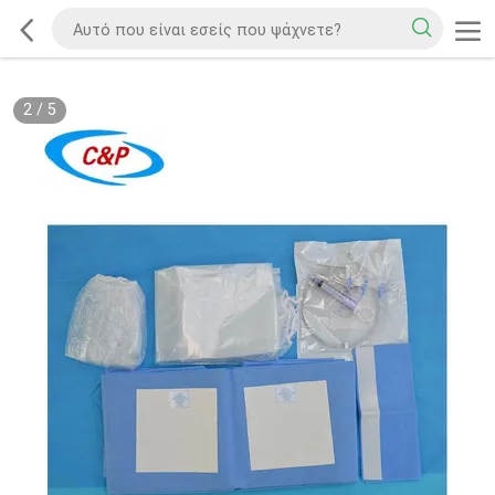
2
/
5