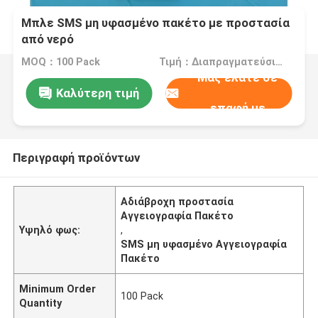
Μπλε SMS μη υφασμένο πακέτο με προστασία
από νερό
MOQ：100 Pack
Τιμή：Διαπραγματεύσιμα
Μας ελάτε σε
Καλύτερη τιμή
επαφή με
Περιγραφή προϊόντων
Αδιάβροχη προστασία
Αγγειογραφία Πακέτο
Υψηλό φως:
,
SMS μη υφασμένο Αγγειογραφία
Πακέτο
Minimum Order
100 Pack
Quantity