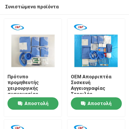
Συνιστώμενα προϊόντα
Πρότυπο
OEM Απορριπτέα
προμηθευτής
Συσκευή
χειρουργικής
Αγγειογραφίας
Σπίτι
συσκευασίας
Στεριλής
αγγειογραφίας μιας
Κάρδιοαγγειακής
Αποστολή
Αποστολή
χρήσης από μη
Χειρουργικής
Προϊόντα
υφαντό υλικό για
ερώτησης
ερώτησης
χειρουργείο
Βίντεο