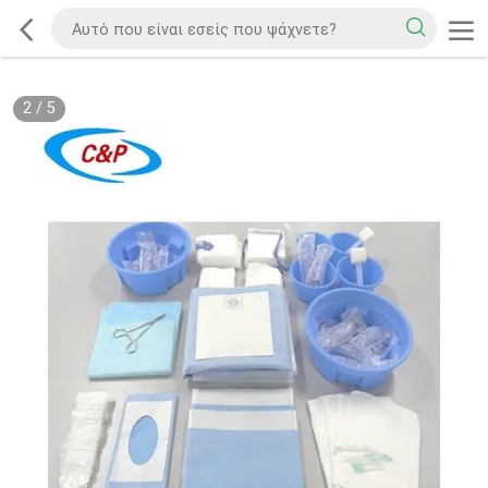
2
/
5