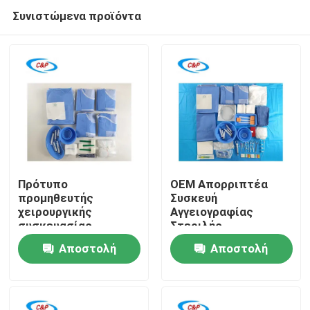
Συνιστώμενα προϊόντα
Πρότυπο
OEM Απορριπτέα
προμηθευτής
Συσκευή
χειρουργικής
Αγγειογραφίας
Σπίτι
συσκευασίας
Στεριλής
αγγειογραφίας μιας
Κάρδιοαγγειακής
Αποστολή
Αποστολή
χρήσης από μη
Χειρουργικής
Προϊόντα
υφαντό υλικό για
ερώτησης
ερώτησης
χειρουργείο
Βίντεο