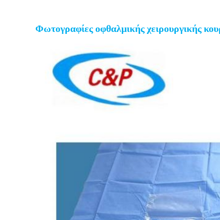
Φωτογραφίες οφθαλμικής χειρουργικής κου