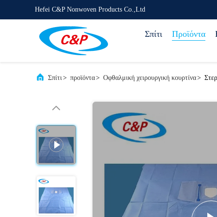
Hefei C&P Nonwoven Products Co.,Ltd
Σπίτι
Προϊόντα
Σπίτι
>
προϊόντα
>
Οφθαλμική χειρουργική κουρτίνα
>
Στερ