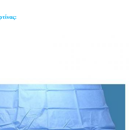
ρτίνας: