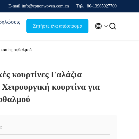
Ε-mail info@cpnonwoven.com.cn
Τηλ.: 86-13965027700
δηλώσεις


Ζητήστε ένα απόσπασμα
δικασίες οφθαλμού
κές κουρτίνες Γαλάζια
 Χειρουργική κουρτίνα για
οφθαλμού
α