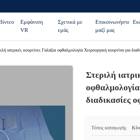
Βίντεο
Εμφάνιση
Σχετικά με
Επικοινωνήστε
Εκ
VR
εμάς
μαζί μας
ιλή ιατρικές κουρτίνες Γαλάζια οφθαλμολογία Χειρουργική κουρτίνα για δια
Στεριλή ιατρι
οφθαλμολογία
διαδικασίες 
Τόπος καταγωγής
Κίν