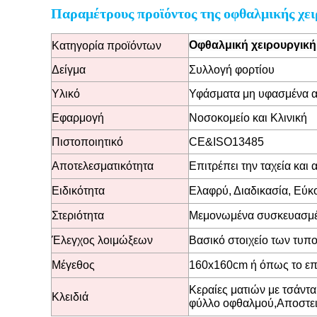
Παραμέτρους προϊόντος της οφθαλμικής χει
Οφθαλμική χειρουργική
Κατηγορία προϊόντων
Δείγμα
Συλλογή φορτίου
Υλικό
Υφάσματα μη υφασμένα α
Εφαρμογή
Νοσοκομείο και Κλινική
Πιστοποιητικό
CE&ISO13485
Αποτελεσματικότητα
Επιτρέπει την ταχεία και
Ειδικότητα
Ελαφρύ, Διαδικασία, Εύκ
Στεριότητα
Μεμονωμένα συσκευασμέ
Έλεγχος λοιμώξεων
Βασικό στοιχείο των τυ
Μέγεθος
160x160cm ή όπως το επ
Κεραίες ματιών με τσάντα
Κλειδιά
φύλλο οφθαλμού
,
Αποστε