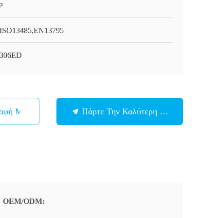
P
ISO13485,EN13795
2306ED
παφή Με
Πάρτε Την Καλύτερη Τιμή
OEM/ODM: