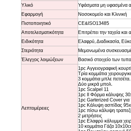
Υλικό
Υφάσματα μη υφασμένα α
Εφαρμογή
Νοσοκομείο και Κλινική
Πιστοποιητικό
CE&ISO13485
Αποτελεσματικότητα
Επιτρέπει την ταχεία και
Ειδικότητα
Ελαφρύ, Διαδικασία, Εύκ
Στεριότητα
Μεμονωμένα συσκευασμέ
Έλεγχος λοιμώξεων
Βασικό στοιχείο των τυ
1pc Αγγειογραφική κουρτ
Τρία κομμάτια χειρουργι
3 κομμάτια μπλε πετσέτα.
Δύο μικρά μπολ.
1pc Scalpel 11
1pc II Φόρμα κάλυψης 3
1pc Garterized Cover για
1pc Κάλυψη ασπίδας 95
Λεπτομέρειες
1pc πίσω κάλυψη τραπεζ
2 μετρήσεις
1pc Ελαφρύ κάλυμμα χειρ
10 κομμάτια Γάζα 10x10