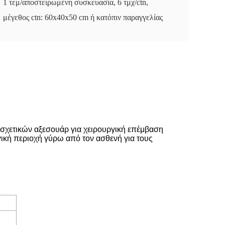
1 τεμ/αποστειρωμένη συσκευασία, 6 τμχ/ctn,
μέγεθος ctn: 60x40x50 cm ή κατόπιν παραγγελίας
 σχετικών αξεσουάρ για χειρουργική επέμβαση
γική περιοχή γύρω από τον ασθενή για τους