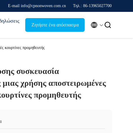
Ε-mail info@cpnonwoven.com.cn
Τηλ.: 86-13965027700
δηλώσεις


Ζητήστε ένα απόσπασμα
ές κουρτίνες προμηθευτής
σης συσκευασία
 μιας χρήσης αποστειρωμένες
κουρτίνες προμηθευτής
α