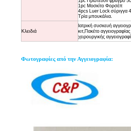
1pc Πρωτεύον φραγμό 5
1pc Μοσκίτο Φορσέπ
4pcs Luer Lock σύριγγα 
Τρία μπουκάλια.
Ιατρική συσκευή αγγειογ
Κλειδιά
κιτ
,
Πακέτο αγγειογραφίας
χειρουργικής αγγειογραφ
Φωτογραφίες από την Αγγειογραφία: