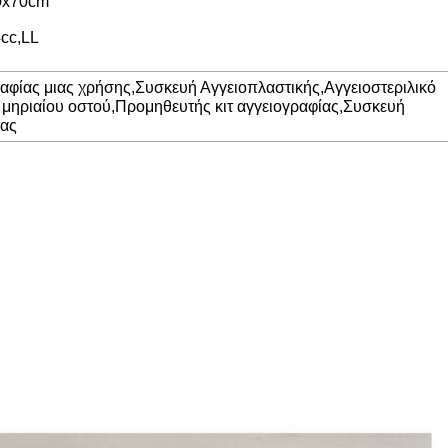
0x70cm
4cc,LL
ραφίας μιας χρήσης
,
Συσκευή Αγγειοπλαστικής
,
Αγγειοστεριλικό
 μηριαίου οστού
,
Προμηθευτής κιτ αγγειογραφίας
,
Συσκευή
ίας