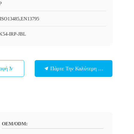
P
ISO13485,EN13795
K54-IRP-JBL
παφή Με
Πάρτε Την Καλύτερη Τιμή
OEM/ODM: