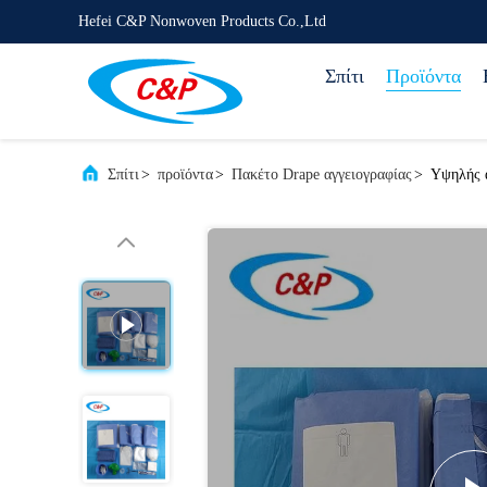
Hefei C&P Nonwoven Products Co.,Ltd
Σπίτι
Προϊόντα
Σπίτι
>
προϊόντα
>
Πακέτο Drape αγγειογραφίας
>
Υψηλής α