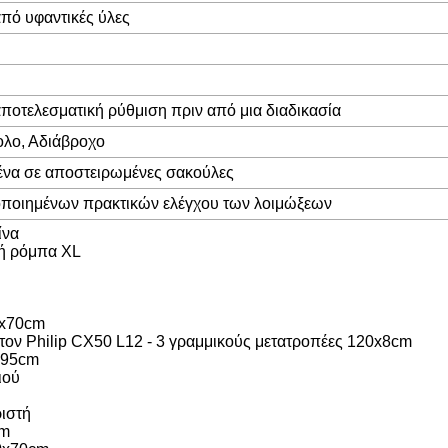
πό υφαντικές ύλες
 αποτελεσματική ρύθμιση πριν από μια διαδικασία
ολο, Αδιάβροχο
να σε αποστειρωμένες σακούλες
ποποιημένων πρακτικών ελέγχου των λοιμώξεων
ίνα
κή ρόμπα XL
0x70cm
 τον Philip CX50 L12 - 3 γραμμικούς μετατροπέες 120x8cm
x95cm
ιού
ιστή
cm