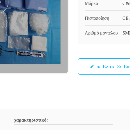
Μάρκα
C&
Πιστοποίηση
CE,
Αριθμό μοντέλου
SM
Μας Ελάτε Σε Ε
χαρακτηριστικό: