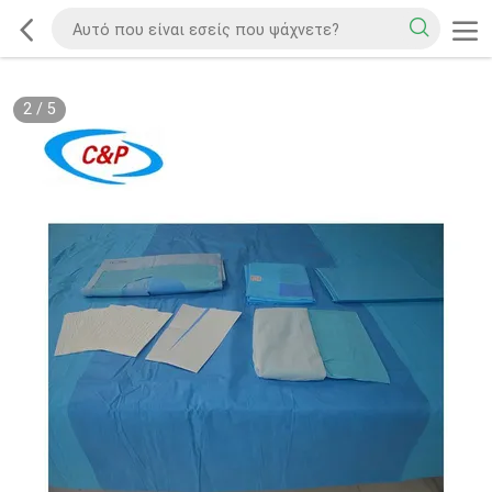
2
/
5