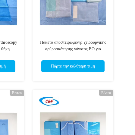
throscopy
Πακέτο αποστειρωμένης χειρουργικής
 θήκη
αρθροσκόπησης γόνατος EO για
Νοσοκομειακή Κλινική
ιμή
Πάρτε την καλύτερη τιμή
Βίντεο
Βίντεο