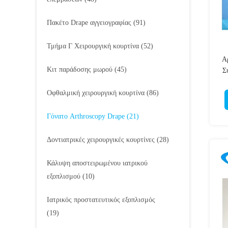
Πακέτο Drape αγγειογραφίας
(91)
Τμήμα Γ Χειρουργική κουρτίνα
(52)
Α
Κιτ παράδοσης μωρού
(45)
Σ
Οφθαλμική χειρουργική κουρτίνα
(86)
Γόνατο Arthroscopy Drape
(21)
Δοντιατρικές χειρουργικές κουρτίνες
(28)
Κάλυψη αποστειρωμένου ιατρικού
εξοπλισμού
(10)
Ιατρικός προστατευτικός εξοπλισμός
(19)