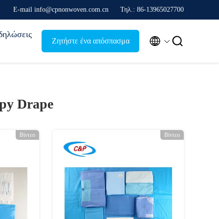
Ε-mail info@cpnonwoven.com.cn
Τηλ.: 86-13965027700
δηλώσεις


Ζητήστε ένα απόσπασμα
opy Drape
Βίντεο
Βίντεο