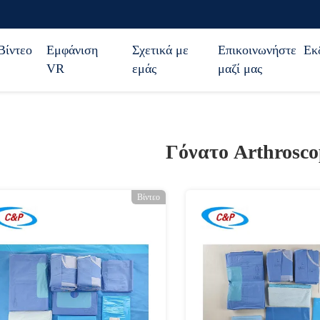
Βίντεο
Εμφάνιση
Σχετικά με
Επικοινωνήστε
Εκ
VR
εμάς
μαζί μας
Γόνατο Arthrosc
Βίντεο