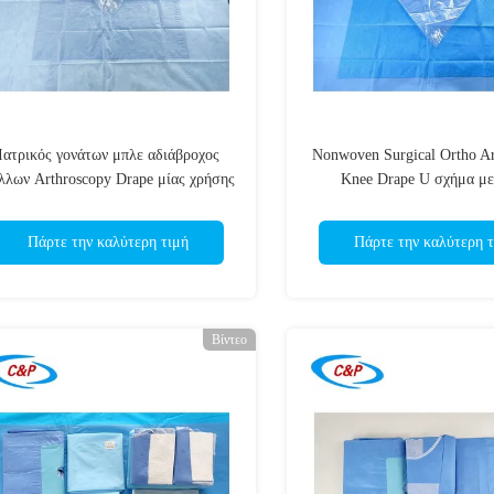
Ιατρικός γονάτων μπλε αδιάβροχος
Nonwoven Surgical Ortho Ar
λλων Arthroscopy Drape μίας χρήσης
Knee Drape U σχήμα με
χειρουργικός
Πάρτε την καλύτερη τιμή
Πάρτε την καλύτερη τ
Βίντεο