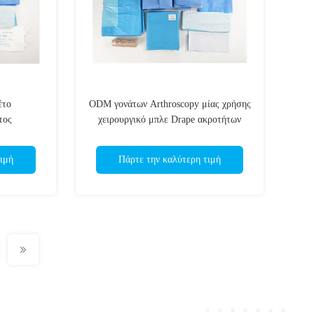
έτο
ODM γονάτων Arthroscopy μίας χρήσης
τος
χειρουργικό μπλε Drape ακροτήτων
πακέτων χαμηλότερο
ιμή
Πάρτε την καλύτερη τιμή