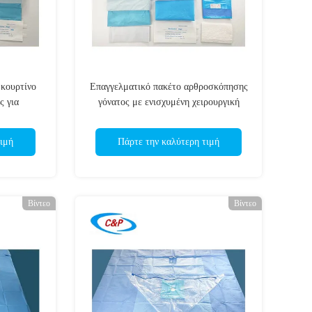
 κουρτίνο
Επαγγελματικό πακέτο αρθροσκόπησης
ς για
γόνατος με ενισχυμένη χειρουργική
μα
ρόμπα
ιμή
Πάρτε την καλύτερη τιμή
Βίντεο
Βίντεο