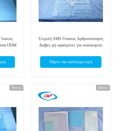
Γόνατος
Στεριλή SMS Γόνατος Αρθροσκόπηση
τρύπα ODM
Διάβες μη υφασμένες για νοσοκομείο
ιμή
Πάρτε την καλύτερη τιμή
Βίντεο
Βίντεο