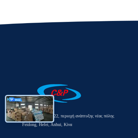
Οδός Laihe αριθ. 22, περιοχή ανάπτυξης νέας πόλης
Feidong, Hefei, Anhui, Κίνα