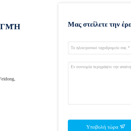
Μας στείλετε την έρ
ΙΓΜΉ
Feidong,
Υποβολή τώρα