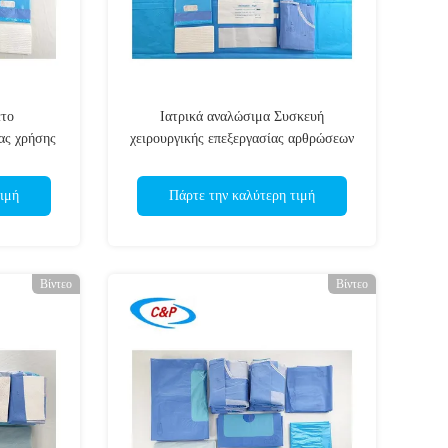
το
Ιατρικά αναλώσιμα Συσκευή
ας χρήσης
χειρουργικής επεξεργασίας αρθρώσεων
ότητα
γόνατος με έγκριση CE ISO13485
ιμή
Πάρτε την καλύτερη τιμή
Βίντεο
Βίντεο