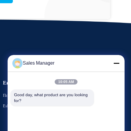
Sales Manager
Εκδηλώσεις
10:05 AM
Ζητήστε ένα
Good day, what product are you looking 
Περιπτώσεις
for?
απόσπασμα
Τηλ.: 86-13965027700
Ειδήσεις
Φαξ: 86-551-67709567


