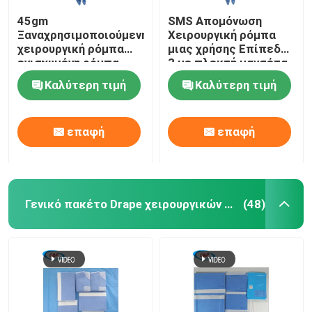
45gm
SMS Απομόνωση
Ξαναχρησιμοποιούμενη
Χειρουργική ρόμπα
χειρουργική ρόμπα
μιας χρήσης Επίπεδο
ενισχυμένη ρόμπα
3 με πλεκτή μανσέτα
SMS SMMS Spunlance
Καλύτερη τιμή
Καλύτερη τιμή
επαφή
επαφή
Γενικό πακέτο Drape χειρουργικών επεμβάσεων
(48)