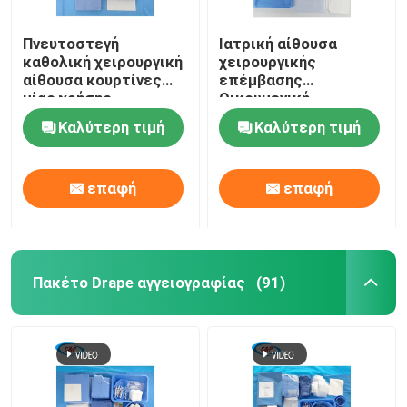
Πνευτοστεγή
Ιατρική αίθουσα
καθολική χειρουργική
χειρουργικής
αίθουσα κουρτίνες
επέμβασης
μίας χρήσης
Οικουμενική
χειρουργικά σεντόνια
χειρουργική
Καλύτερη τιμή
Καλύτερη τιμή
συσκευασία με μη
υφασμένο υλικό σε
μπλε
επαφή
επαφή
Πακέτο Drape αγγειογραφίας
(91)