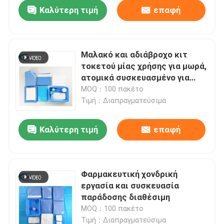
Καλύτερη τιμή
επαφή
Μαλακό και αδιάβροχο κιτ
τοκετού μίας χρήσης για μωρά,
ατομικά συσκευασμένο για
στειρότητα
MOQ：100 πακέτο
Τιμή：Διαπραγματεύσιμα
Καλύτερη τιμή
επαφή
Σπίτι
Φαρμακευτική χονδρική
εργασία και συσκευασία
Προϊόντα
παράδοσης διαθέσιμη
MOQ：100 πακέτο
Βίντεο
Τιμή：Διαπραγματεύσιμα