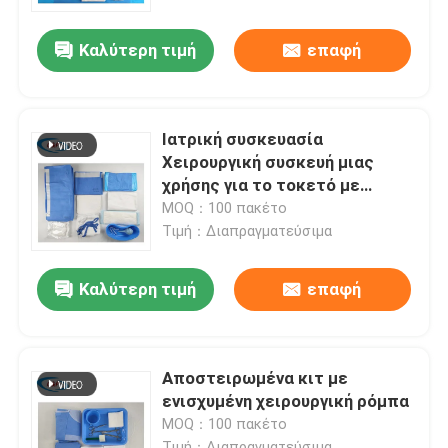
Καλύτερη τιμή
επαφή
Εμφάνιση VR
Σχετικά με εμάς
Ιατρική συσκευασία
Χειρουργική συσκευή μιας
Επισκεψή εργοστασίου
χρήσης για το τοκετό με
πιστοποίηση CE ISO13485
MOQ：100 πακέτο
Τιμή：Διαπραγματεύσιμα
Έλεγχος ποιότητας
Καλύτερη τιμή
επαφή
Επικοινωνήστε μαζί μας
Ειδήσεις
Αποστειρωμένα κιτ με
ενισχυμένη χειρουργική ρόμπα
MOQ：100 πακέτο
Υποθέσεις
Τιμή：Διαπραγματεύσιμα