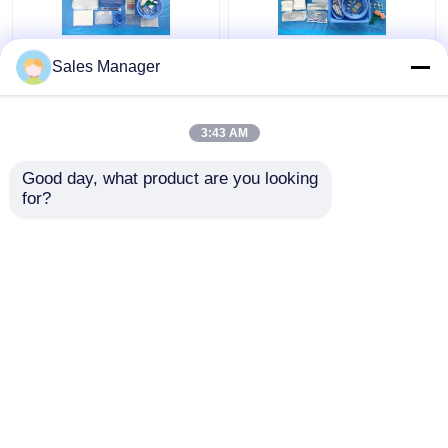
CE ISO13485
Υπομονετικό πακέτο
Sales Manager
Ξαναχρησιμοποιήσιμη
Drape αγγειογραφίας
αυχενική
για όλες τις
αγγειογραφία Συσκευή
χειρουργικές ανάγκες
3:43 AM
κουρτίνας
EN13795
Καλύτερη τιμή
Καλύτερη τιμή
πιστοποιημένες
Good day, what product are you looking 
for?
επαφή
επαφή
Δείτε περισσότερων
Αρχική Σελίδα
Περίπου εμείς
επαφή
Desktop Site
Sitemap
Πολιτική μυστικότητας