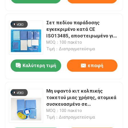
Σετ πεδίου παράδοσης
εγκεκριμένο κατά CE
ISO13485, αποστειρωμένο για
νοσοκομεία και κλινικές
MOQ：100 πακέτο
Τιμή：Διαπραγματεύσιμα
Καλύτερη τιμή
επαφή
Μη υφαντό κιτ κολπικής
τοκετού μιας χρήσης, ατομικά
συσκευασμένο σε
αποστειρωμένες σακούλες
MOQ：100 πακέτο
Τιμή：Διαπραγματεύσιμα