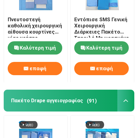
Πνευτοστεγή
Εντόπισε SMS Γενική
καθολική χειρουργική
Χειρουργική
αίθουσα κουρτίνες
Διάρκειες Πακέτο
μίας χρήσης
Στεριλό Μη υφασμένο
χειρουργικά σεντόνια
ύφασμα
Καλύτερη τιμή
Καλύτερη τιμή
επαφή
επαφή
Πακέτο Drape αγγειογραφίας
(91)