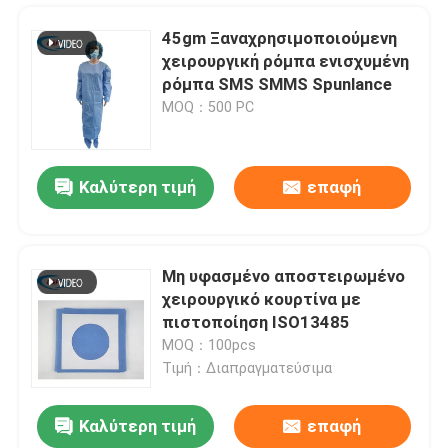
45gm Ξαναχρησιμοποιούμενη
χειρουργική ρόμπα ενισχυμένη
ρόμπα SMS SMMS Spunlance
MOQ：500 PC
Καλύτερη τιμή
επαφή
Μη υφασμένο αποστειρωμένο
χειρουργικό κουρτίνα με
Σπίτι
πιστοποίηση ISO13485
MOQ：100pcs
Τιμή：Διαπραγματεύσιμα
Προϊόντα
Καλύτερη τιμή
επαφή
Χαράξτε μεμονωμένη σακούλα πακέτων Cesarean την κολλώδη χειρουργική Drape για το νοσοκομείο
Βίντεο