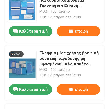
Παγκόσμια Χειρουργική
Συσκευή για Κλινική
Νοσοκομείου
MOQ：100 πακέτο
Τιμή：Διαπραγματεύσιμα
Καλύτερη τιμή
επαφή
Ελαφριά μίας χρήσης βρεφική
συσκευή παράδοσης μη
υφασμένου μπλε πακέτο
παράδοσης για χειρουργική
MOQ：100 πακέτο
επέμβαση
Τιμή：Διαπραγματεύσιμα
Καλύτερη τιμή
επαφή