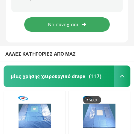
Αποχρεωτική συσκευασία οφθαλμικών χειρουργικών ειδών για τα μάτια με τσάντα
Μπλε Στεριλή Οφθαλμολογία Χειρουργική Κουρτίνες Ματιών Κιτ Πακέτο Custom
Ζητήστε μια προσφορά
Το EO αποστείρωσε το οφθαλμικό χειρουργικό πακέτο Drape για την ιατρική χρήση
Μη υφασμένο φύλλο ματιών κολλώδες χειρουργικό πακέτο σε ατομική τσάντα
μίας χρήσης χειρουργικό drape
Μίας χρήσης χειρουργικό πακέτο
ΑΛΛΕΣ ΚΑΤΗΓΟΡΙΕΣ ΑΠΟ ΜΑΣ
Μίας χρήσης χειρουργική εσθήτα
μίας χρήσης χειρουργικό drape
(117)
Γενικό πακέτο Drape χειρουργικών επεμβάσεων
Πακέτο Drape αγγειογραφίας
Τμήμα Γ Χειρουργική κουρτίνα