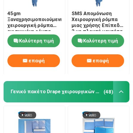
45gm
SMS Απομόνωση
Ξαναχρησιμοποιούμενη
Χειρουργική ρόμπα
χειρουργική ρόμπα
μιας χρήσης Επίπεδο
ενισχυμένη ρόμπα
3 με πλεκτή μανσέτα
SMS SMMS Spunlance
Καλύτερη τιμή
Καλύτερη τιμή
επαφή
επαφή
Γενικό πακέτο Drape χειρουργικών επεμβάσεων
(48)