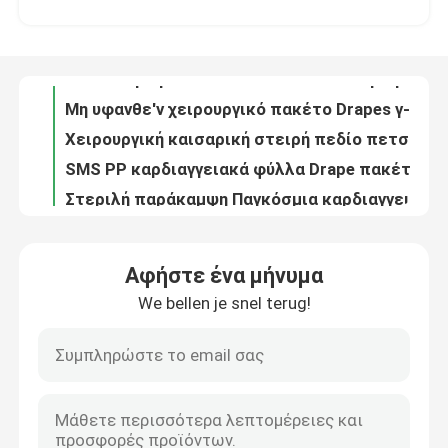
Αποστειρωμένο Cesarean πακέτο Drape γ-τμημάτων cOem στη μεμονωμένη σακούλα
Μη υφανθε'ν χειρουργικό πακέτο Drapes γ-τμημάτων για τη μεμονωμένη σακούλα ασθενών
Εμφάνιση VR
Χειρουργική καισαρική στειρή πεδίο πετσέτα κουρτίνα με οθόνη ODM
SMS PP καρδιαγγειακά φύλλα Drape πακέτων χειρουργικά για τις κλινικές νοσοκομείων
Σχετικά με εμάς
Στεριλή παράκαμψη Παγκόσμια καρδιαγγειακή συσκευασία για την υγεία της καρδιάς
Μη υφασμένη χειρουργική καρδιαγγειακή συσκευασία με πιστοποίηση CE ISO13485
Επισκεψή εργοστασίου
Μπλε αποστειρωμένη αγγειογραφία κουρτίνα συσκευασία SMS PP μη υφασμένο ύφασμα
Θυριδωτό αποστειρωμένο πακέτο Drape αγγειογραφίας νοσοκομείων που αποστειρώνεται από το EO
Έλεγχος ποιότητας
Μη υφασμένα απορριπτέα χειρουργικά υφάσματα για χειρουργική αγγειογραφία
Αφήστε ένα μήνυμα
Αγγειογραφία μηριαίου πυελού Χειρουργικές μίας χρήσης κουρτίνες Συσκευαστικά φύλλα προσαρμοσμένα
We bellen je snel terug!
Επικοινωνήστε μαζί μας
ΕΟ Αποστειρωμένη Αγγειογραφία Ξαναχρησιμοποιήσιμες κουρτίνες ασθενούς
Ιατρικά καταναλώσιμα Ξαναχρησιμοποιήσιμη αγγειογραφία μηριαίου οστού Παραπέτασμα Μπλε Αντιστατικό
Το CE πιστοποίησε αποστειρωμένο χειρουργικό αδιάβροχο πακέτων Drape αγγειογραφίας που προσαρμόστηκε
Ειδήσεις
OEM Ενιαία συσκευή αγγειογραφίας χειρουργική κουρτίνα για νοσοκομείο και κλινική
Παγκόσμιο Γυμναστήριο Οφθαλμικών Χειρουργικών Συσκευών Κουρτίνες Για Νοσοκομείο
Υποθέσεις