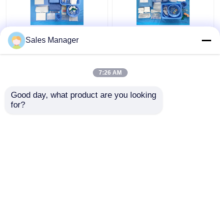
CE ISO13485
Υπομονετικό πακέτο
Sales Manager
Ξαναχρησιμοποιήσιμη
Drape αγγειογραφίας
αυχενική
για όλες τις
αγγειογραφία Συσκευή
χειρουργικές ανάγκες
7:26 AM
κουρτίνας
EN13795
Καλύτερη τιμή
Καλύτερη τιμή
πιστοποιημένες
Good day, what product are you looking 
for?
επαφή
επαφή
Δείτε περισσότερων
Αρχική Σελίδα
Περίπου εμείς
επαφή
Desktop Site
Sitemap
Πολιτική μυστικότητας