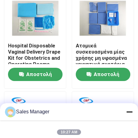
Εμφάνιση VR
Σχετικά με εμάς
Hospital Disposable
Ατομικά
Vaginal Delivery Drape
συσκευασμένα μίας
Επισκεψή εργοστασίου
Kit for Obstetrics and
χρήσης μη υφασμένα
Operating Rooms
γεννητικά συρτάρια
για αποστειρωμένο
Αποστολή
Αποστολή
Έλεγχος ποιότητας
φράγμα
ερώτησης
ερώτησης
Επικοινωνήστε μαζί μας
Sales Manager
Ειδήσεις
10:27 AM
Υποθέσεις