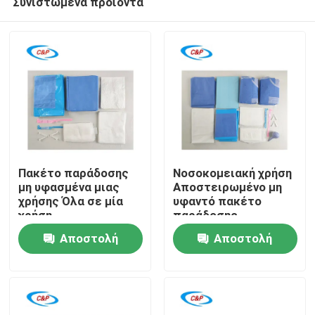
Συνιστώμενα προϊόντα
Πακέτο παράδοσης
Νοσοκομειακή χρήση
μη υφασμένα μιας
Αποστειρωμένο μη
χρήσης Όλα σε μία
υφαντό πακέτο
χρήση
παράδοσης
Σπίτι
Αποστειρωμένο
μητρότητας Κιτ
Αποστολή
Αποστολή
μαιευτικό
μαιευτικής
χειρουργικό κιτ μιας
επέμβασης
Προϊόντα
ερώτησης
ερώτησης
χρήσης για φυσικό
τοκετό
Βίντεο