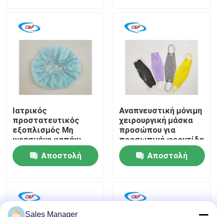
ερώτησης
ερώτησης
υγειονομικής
περίθαλψης
Εμφάνιση VR
Σχετικά με εμάς
Επισκεψή εργοστασίου
Ιατρικός
Αναπνευστική μόνιμη
Έλεγχος ποιότητας
προστατευτικός
χειρουργική μάσκα
εξοπλισμός Μη
προσώπου για
υφασμένο καπάκι
προσωπική φροντίδα
απομόνωσης για
Επικοινωνήστε μαζί μας
Αποστολή
Αποστολή
κάλυψη και
προστασία
ερώτησης
ερώτησης
Ειδήσεις
Υποθέσεις
Sales Manager