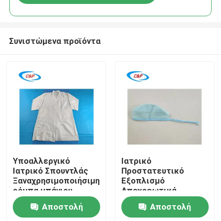
Συνιστώμενα προϊόντα
Σπίτι
Υποαλλεργικό
Ιατρικό
Ιατρικό Σπουντλάς
Προστατευτικό
Ξαναχρησιμοποιήσιμη
Εξοπλισμό
Προϊόντα
ρόμπα μπάνιου
Αποχρεωτικά
μονόχρηστη ρόμπα
ιατρικά καπέλα για
Αποστολή
Αποστολή
ασθενούς
βέλτιστη προστασία
Βίντεο
και άνεση σε χώρους