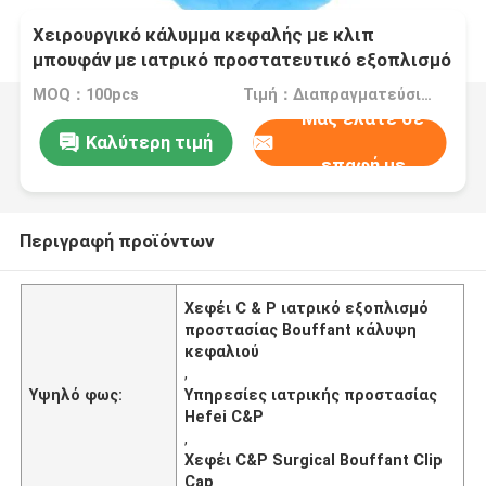
Χειρουργικό κάλυμμα κεφαλής με κλιπ
μπουφάν με ιατρικό προστατευτικό εξοπλισμό
που αναπνέει
MOQ：100pcs
Τιμή：Διαπραγματεύσιμα
Μας ελάτε σε
Καλύτερη τιμή
επαφή με
Περιγραφή προϊόντων
Χεφέι C & P ιατρικό εξοπλισμό
προστασίας Bouffant κάλυψη
κεφαλιού
,
Υψηλό φως:
Υπηρεσίες ιατρικής προστασίας
Hefei C&P
,
Χεφέι C&P Surgical Bouffant Clip
Cap