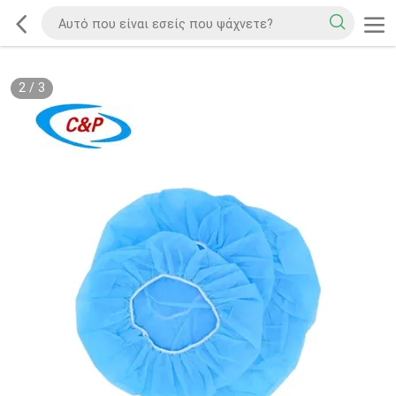
2
/
3