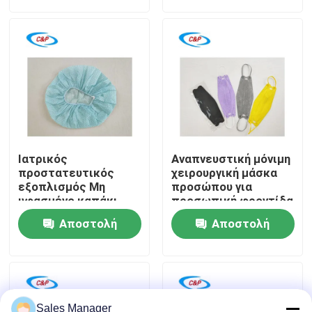
ερώτησης
ερώτησης
υγειονομικής
περίθαλψης
Εμφάνιση VR
Σχετικά με εμάς
Επισκεψή εργοστασίου
Ιατρικός
Αναπνευστική μόνιμη
Έλεγχος ποιότητας
προστατευτικός
χειρουργική μάσκα
εξοπλισμός Μη
προσώπου για
υφασμένο καπάκι
προσωπική φροντίδα
απομόνωσης για
Επικοινωνήστε μαζί μας
Αποστολή
Αποστολή
κάλυψη και
προστασία
ερώτησης
ερώτησης
Ειδήσεις
Υποθέσεις
Sales Manager