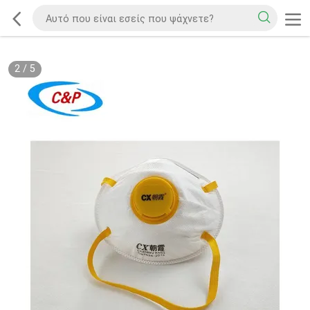
2
/
5