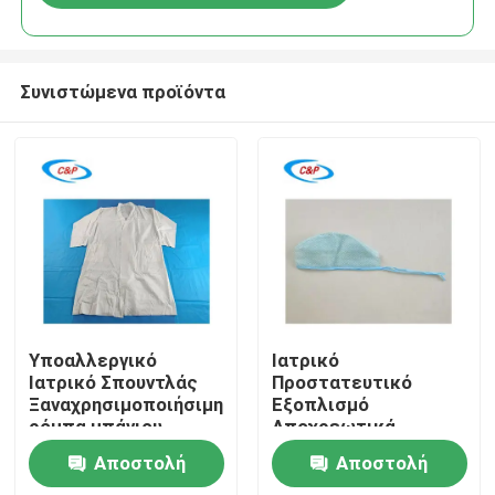
Συνιστώμενα προϊόντα
Σπίτι
Υποαλλεργικό
Ιατρικό
Ιατρικό Σπουντλάς
Προστατευτικό
Ξαναχρησιμοποιήσιμη
Εξοπλισμό
Προϊόντα
ρόμπα μπάνιου
Αποχρεωτικά
μονόχρηστη ρόμπα
ιατρικά καπέλα για
Αποστολή
Αποστολή
ασθενούς
βέλτιστη προστασία
Βίντεο
και άνεση σε χώρους