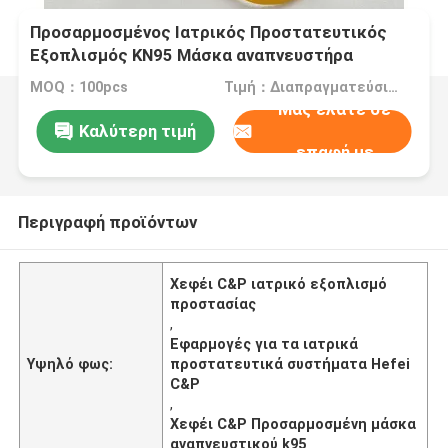
Προσαρμοσμένος Ιατρικός Προστατευτικός
Εξοπλισμός KN95 Μάσκα αναπνευστήρα
MOQ：100pcs
Τιμή：Διαπραγματεύσιμα
Μας ελάτε σε
Καλύτερη τιμή
επαφή με
Περιγραφή προϊόντων
Χεφέι C&P ιατρικό εξοπλισμό
προστασίας
,
Εφαρμογές για τα ιατρικά
Υψηλό φως:
προστατευτικά συστήματα Hefei
C&P
,
Χεφέι C&P Προσαρμοσμένη μάσκα
αναπνευστικού k95