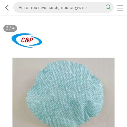
2
/
4