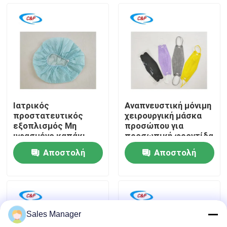
περίθαλψης
Εμφάνιση VR
Σχετικά με εμάς
Επισκεψή εργοστασίου
Ιατρικός
Αναπνευστική μόνιμη
προστατευτικός
χειρουργική μάσκα
Έλεγχος ποιότητας
εξοπλισμός Μη
προσώπου για
υφασμένο καπάκι
προσωπική φροντίδα
απομόνωσης για
Αποστολή
Αποστολή
κάλυψη και
Επικοινωνήστε μαζί μας
προστασία
ερώτησης
ερώτησης
Ειδήσεις
Sales Manager
Υποθέσεις