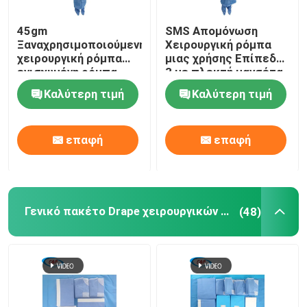
45gm
SMS Απομόνωση
Ξαναχρησιμοποιούμενη
Χειρουργική ρόμπα
χειρουργική ρόμπα
μιας χρήσης Επίπεδο
ενισχυμένη ρόμπα
3 με πλεκτή μανσέτα
SMS SMMS Spunlance
Καλύτερη τιμή
Καλύτερη τιμή
επαφή
επαφή
Γενικό πακέτο Drape χειρουργικών επεμβάσεων
(48)