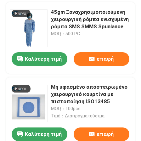
45gm Ξαναχρησιμοποιούμενη
χειρουργική ρόμπα ενισχυμένη
ρόμπα SMS SMMS Spunlance
MOQ：500 PC
Καλύτερη τιμή
επαφή
Μη υφασμένο αποστειρωμένο
χειρουργικό κουρτίνα με
Σπίτι
πιστοποίηση ISO13485
MOQ：100pcs
Τιμή：Διαπραγματεύσιμα
Προϊόντα
Καλύτερη τιμή
επαφή
Χαράξτε μεμονωμένη σακούλα πακέτων Cesarean την κολλώδη χειρουργική Drape για το νοσοκομείο
Βίντεο