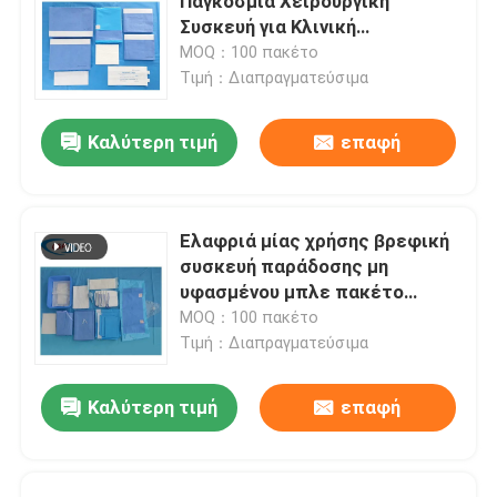
Παγκόσμια Χειρουργική
Συσκευή για Κλινική
Νοσοκομείου
MOQ：100 πακέτο
Τιμή：Διαπραγματεύσιμα
Καλύτερη τιμή
επαφή
Ελαφριά μίας χρήσης βρεφική
συσκευή παράδοσης μη
υφασμένου μπλε πακέτο
παράδοσης για χειρουργική
MOQ：100 πακέτο
επέμβαση
Τιμή：Διαπραγματεύσιμα
Καλύτερη τιμή
επαφή