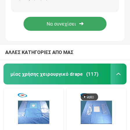
Αποχρεωτική συσκευασία οφθαλμικών χειρουργικών ειδών για τα μάτια με τσάντα
Μπλε Στεριλή Οφθαλμολογία Χειρουργική Κουρτίνες Ματιών Κιτ Πακέτο Custom
Ζητήστε μια προσφορά
Το EO αποστείρωσε το οφθαλμικό χειρουργικό πακέτο Drape για την ιατρική χρήση
Μη υφασμένο φύλλο ματιών κολλώδες χειρουργικό πακέτο σε ατομική τσάντα
μίας χρήσης χειρουργικό drape
Μίας χρήσης χειρουργικό πακέτο
ΑΛΛΕΣ ΚΑΤΗΓΟΡΙΕΣ ΑΠΟ ΜΑΣ
Μίας χρήσης χειρουργική εσθήτα
μίας χρήσης χειρουργικό drape
(117)
Γενικό πακέτο Drape χειρουργικών επεμβάσεων
Πακέτο Drape αγγειογραφίας
Τμήμα Γ Χειρουργική κουρτίνα