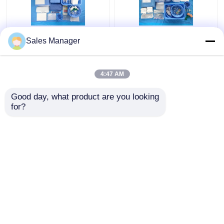
CE ISO13485
Υπομονετικό πακέτο
Sales Manager
Ξαναχρησιμοποιήσιμη
Drape αγγειογραφίας
αυχενική
για όλες τις
αγγειογραφία Συσκευή
χειρουργικές ανάγκες
4:47 AM
κουρτίνας
EN13795
Καλύτερη τιμή
Καλύτερη τιμή
πιστοποιημένες
Good day, what product are you looking 
for?
επαφή
επαφή
Δείτε περισσότερων
Αρχική Σελίδα
Περίπου εμείς
επαφή
Desktop Site
Sitemap
Πολιτική μυστικότητας