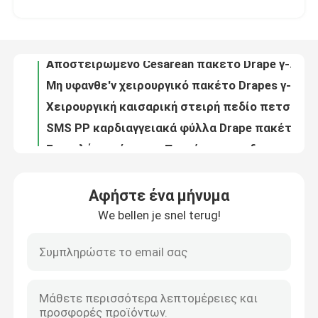
Αποστειρωμένο Cesarean πακέτο Drape γ-τμημάτων cOem στη μεμονωμένη σακούλα
Μη υφανθε'ν χειρουργικό πακέτο Drapes γ-τμημάτων για τη μεμονωμένη σακούλα ασθενών
Εμφάνιση VR
Χειρουργική καισαρική στειρή πεδίο πετσέτα κουρτίνα με οθόνη ODM
SMS PP καρδιαγγειακά φύλλα Drape πακέτων χειρουργικά για τις κλινικές νοσοκομείων
Σχετικά με εμάς
Στεριλή παράκαμψη Παγκόσμια καρδιαγγειακή συσκευασία για την υγεία της καρδιάς
Μη υφασμένη χειρουργική καρδιαγγειακή συσκευασία με πιστοποίηση CE ISO13485
Επισκεψή εργοστασίου
Μπλε αποστειρωμένη αγγειογραφία κουρτίνα συσκευασία SMS PP μη υφασμένο ύφασμα
Θυριδωτό αποστειρωμένο πακέτο Drape αγγειογραφίας νοσοκομείων που αποστειρώνεται από το EO
Έλεγχος ποιότητας
Μη υφασμένα απορριπτέα χειρουργικά υφάσματα για χειρουργική αγγειογραφία
Αφήστε ένα μήνυμα
Αγγειογραφία μηριαίου πυελού Χειρουργικές μίας χρήσης κουρτίνες Συσκευαστικά φύλλα προσαρμοσμένα
We bellen je snel terug!
Επικοινωνήστε μαζί μας
ΕΟ Αποστειρωμένη Αγγειογραφία Ξαναχρησιμοποιήσιμες κουρτίνες ασθενούς
Ιατρικά καταναλώσιμα Ξαναχρησιμοποιήσιμη αγγειογραφία μηριαίου οστού Παραπέτασμα Μπλε Αντιστατικό
Το CE πιστοποίησε αποστειρωμένο χειρουργικό αδιάβροχο πακέτων Drape αγγειογραφίας που προσαρμόστηκε
Ειδήσεις
OEM Ενιαία συσκευή αγγειογραφίας χειρουργική κουρτίνα για νοσοκομείο και κλινική
Παγκόσμιο Γυμναστήριο Οφθαλμικών Χειρουργικών Συσκευών Κουρτίνες Για Νοσοκομείο
Υποθέσεις