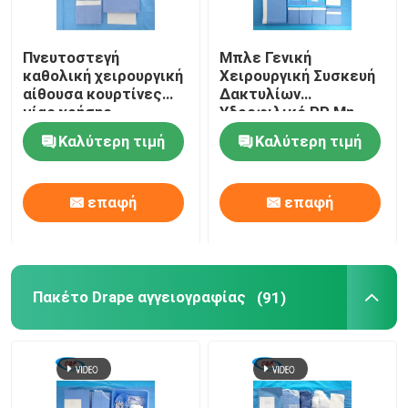
Πνευτοστεγή
Μπλε Γενική
καθολική χειρουργική
Χειρουργική Συσκευή
αίθουσα κουρτίνες
Δακτυλίων
μίας χρήσης
Υδροφιλικό PP Μη
χειρουργικά σεντόνια
Απορροφητικό
Καλύτερη τιμή
Καλύτερη τιμή
Υφασμάτινο
επαφή
επαφή
Πακέτο Drape αγγειογραφίας
(91)