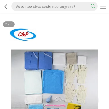
2
/
5