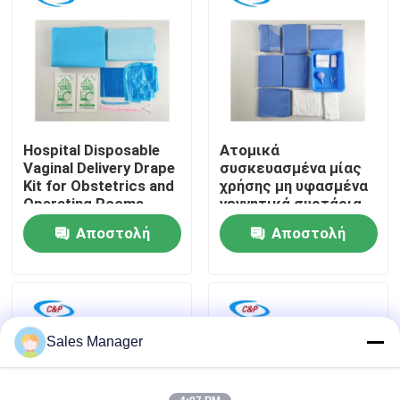
Εμφάνιση VR
Σχετικά με εμάς
Hospital Disposable
Ατομικά
Επισκεψή εργοστασίου
Vaginal Delivery Drape
συσκευασμένα μίας
Kit for Obstetrics and
χρήσης μη υφασμένα
Operating Rooms
γεννητικά συρτάρια
Έλεγχος ποιότητας
για αποστειρωμένο
Αποστολή
Αποστολή
φράγμα
ερώτησης
ερώτησης
Επικοινωνήστε μαζί μας
Ειδήσεις
Sales Manager
Υποθέσεις