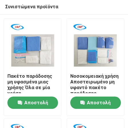
Συνιστώμενα προϊόντα
Πακέτο παράδοσης
Νοσοκομειακή χρήση
μη υφασμένα μιας
Αποστειρωμένο μη
χρήσης Όλα σε μία
υφαντό πακέτο
Σπίτι
χρήση
παράδοσης
Αποστειρωμένο
μητρότητας Κιτ
Αποστολή
Αποστολή
μαιευτικό
μαιευτικής
Προϊόντα
χειρουργικό κιτ μιας
επέμβασης
ερώτησης
ερώτησης
χρήσης για φυσικό
τοκετό
Βίντεο