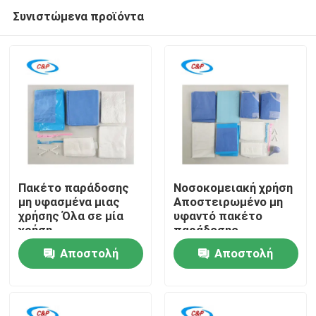
Συνιστώμενα προϊόντα
Πακέτο παράδοσης
Νοσοκομειακή χρήση
μη υφασμένα μιας
Αποστειρωμένο μη
χρήσης Όλα σε μία
υφαντό πακέτο
Σπίτι
χρήση
παράδοσης
Αποστειρωμένο
μητρότητας Κιτ
Αποστολή
Αποστολή
μαιευτικό
μαιευτικής
Προϊόντα
χειρουργικό κιτ μιας
επέμβασης
ερώτησης
ερώτησης
χρήσης για φυσικό
τοκετό
Βίντεο