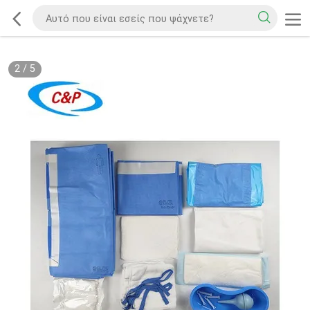
2
/
5