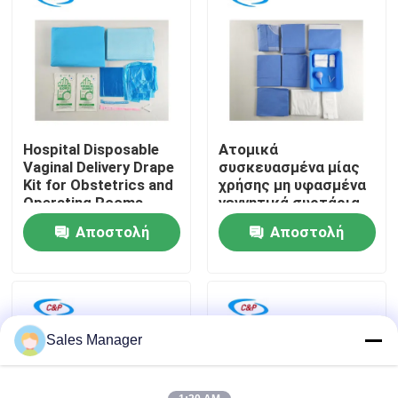
Εμφάνιση VR
Σχετικά με εμάς
Hospital Disposable
Ατομικά
Επισκεψή εργοστασίου
Vaginal Delivery Drape
συσκευασμένα μίας
Kit for Obstetrics and
χρήσης μη υφασμένα
Operating Rooms
γεννητικά συρτάρια
Έλεγχος ποιότητας
για αποστειρωμένο
Αποστολή
Αποστολή
φράγμα
ερώτησης
ερώτησης
Επικοινωνήστε μαζί μας
Ειδήσεις
Sales Manager
Υποθέσεις