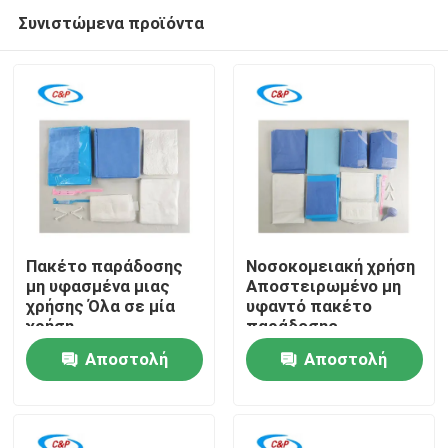
Συνιστώμενα προϊόντα
Πακέτο παράδοσης
Νοσοκομειακή χρήση
μη υφασμένα μιας
Αποστειρωμένο μη
χρήσης Όλα σε μία
υφαντό πακέτο
Σπίτι
χρήση
παράδοσης
Αποστειρωμένο
μητρότητας Κιτ
Αποστολή
Αποστολή
μαιευτικό
μαιευτικής
Προϊόντα
χειρουργικό κιτ μιας
επέμβασης
ερώτησης
ερώτησης
χρήσης για φυσικό
τοκετό
Βίντεο