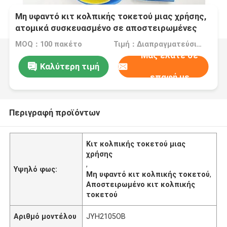
Μη υφαντό κιτ κολπικής τοκετού μιας χρήσης,
ατομικά συσκευασμένο σε αποστειρωμένες
σακούλες
MOQ：100 πακέτο
Τιμή：Διαπραγματεύσιμα
Μας ελάτε σε
Καλύτερη τιμή
επαφή με
Περιγραφή προϊόντων
Κιτ κολπικής τοκετού μιας
χρήσης
,
Υψηλό φως:
Μη υφαντό κιτ κολπικής τοκετού
,
Αποστειρωμένο κιτ κολπικής
τοκετού
Αριθμό μοντέλου
JYH2105OB