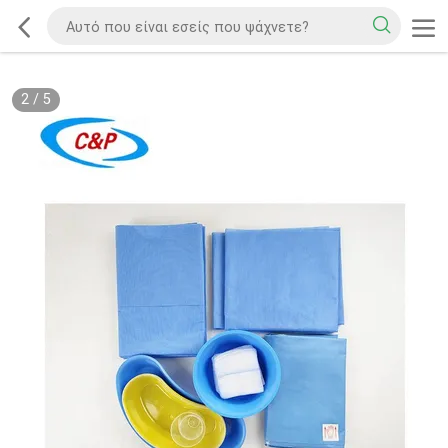
2
/
5