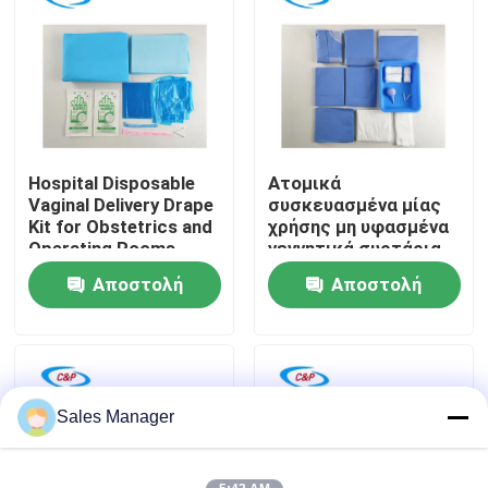
Εμφάνιση VR
Σχετικά με εμάς
Hospital Disposable
Ατομικά
Επισκεψή εργοστασίου
Vaginal Delivery Drape
συσκευασμένα μίας
Kit for Obstetrics and
χρήσης μη υφασμένα
Operating Rooms
γεννητικά συρτάρια
Έλεγχος ποιότητας
για αποστειρωμένο
Αποστολή
Αποστολή
φράγμα
ερώτησης
ερώτησης
Επικοινωνήστε μαζί μας
Ειδήσεις
Sales Manager
Υποθέσεις