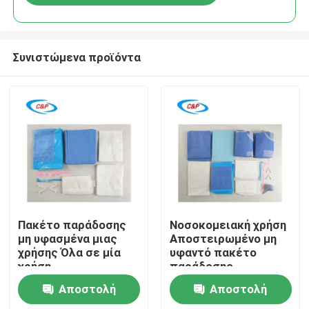
Συνιστώμενα προϊόντα
Σπίτι
Πακέτο παράδοσης
Νοσοκομειακή χρήση
μη υφασμένα μιας
Αποστειρωμένο μη
χρήσης Όλα σε μία
υφαντό πακέτο
Προϊόντα
χρήση
παράδοσης
Αποστειρωμένο
μητρότητας Κιτ
Αποστολή
Αποστολή
μαιευτικό
μαιευτικής
Βίντεο
χειρουργικό κιτ μιας
επέμβασης