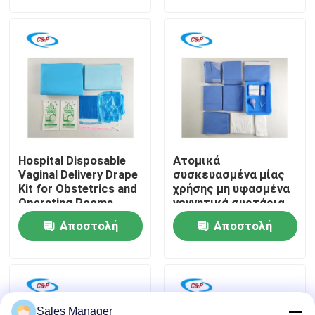
ερώτησης
ερώτησης
χρήσης για φυσικό
τοκετό
Εμφάνιση VR
Σχετικά με εμάς
Επισκεψή εργοστασίου
Hospital Disposable
Ατομικά
Έλεγχος ποιότητας
Vaginal Delivery Drape
συσκευασμένα μίας
Kit for Obstetrics and
χρήσης μη υφασμένα
Operating Rooms
γεννητικά συρτάρια
για αποστειρωμένο
Επικοινωνήστε μαζί μας
Αποστολή
Αποστολή
φράγμα
ερώτησης
ερώτησης
Ειδήσεις
Υποθέσεις
Sales Manager