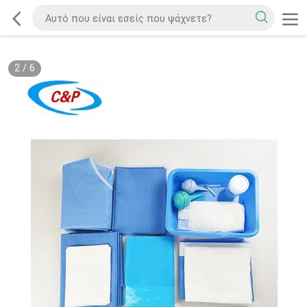
2
/
6