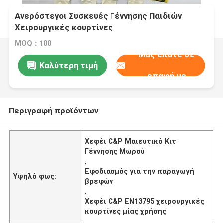
Ανερόστεγοι Συσκευές Γέννησης Παιδιών
Χειρουργικές κουρτίνες
Ξαναχρησιμοποιήσιμες πιστοποιημένες με
MOQ：100
EN13795
Μας ελάτε σε
Καλύτερη τιμή
επαφή με
Περιγραφή προϊόντων
Χεφέι C&P Μαιευτικό Κιτ
Γέννησης Μωρού
,
Εφοδιασμός για την παραγωγή
Υψηλό φως:
βρεφών
,
Χεφέι C&P EN13795 χειρουργικές
κουρτίνες μίας χρήσης