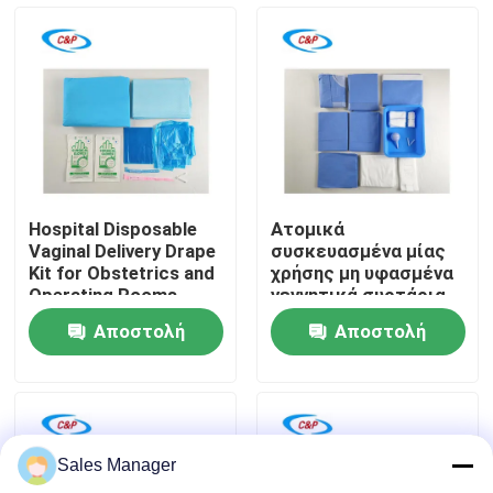
τοκετό
Εμφάνιση VR
Σχετικά με εμάς
Επισκεψή εργοστασίου
Hospital Disposable
Ατομικά
Vaginal Delivery Drape
συσκευασμένα μίας
Έλεγχος ποιότητας
Kit for Obstetrics and
χρήσης μη υφασμένα
Operating Rooms
γεννητικά συρτάρια
για αποστειρωμένο
Αποστολή
Αποστολή
φράγμα
Επικοινωνήστε μαζί μας
ερώτησης
ερώτησης
Ειδήσεις
Sales Manager
Υποθέσεις