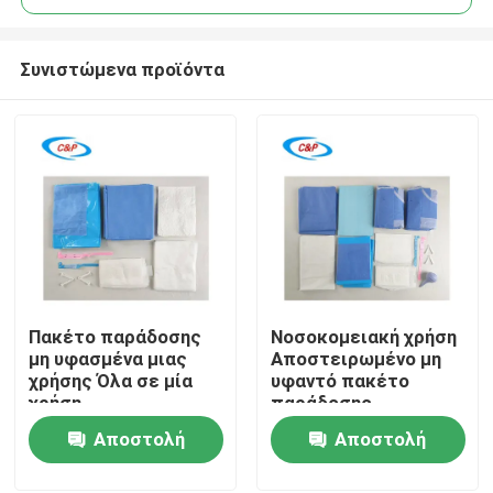
Συνιστώμενα προϊόντα
Πακέτο παράδοσης
Νοσοκομειακή χρήση
Σπίτι
μη υφασμένα μιας
Αποστειρωμένο μη
χρήσης Όλα σε μία
υφαντό πακέτο
χρήση
παράδοσης
Προϊόντα
Αποστειρωμένο
μητρότητας Κιτ
Αποστολή
Αποστολή
μαιευτικό
μαιευτικής
χειρουργικό κιτ μιας
επέμβασης
ερώτησης
ερώτησης
Βίντεο
χρήσης για φυσικό