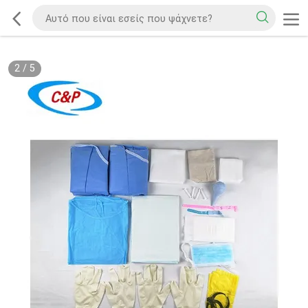
2
/
5