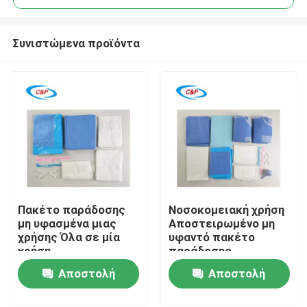
Συνιστώμενα προϊόντα
Πακέτο παράδοσης
Νοσοκομειακή χρήση
Σπίτι
μη υφασμένα μιας
Αποστειρωμένο μη
χρήσης Όλα σε μία
υφαντό πακέτο
χρήση
παράδοσης
Προϊόντα
Αποστειρωμένο
μητρότητας Κιτ
Αποστολή
Αποστολή
μαιευτικό
μαιευτικής
χειρουργικό κιτ μιας
επέμβασης
ερώτησης
ερώτησης
Βίντεο
χρήσης για φυσικό