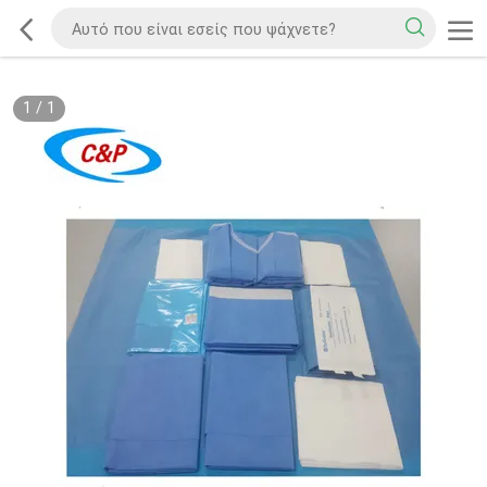
1
/
1