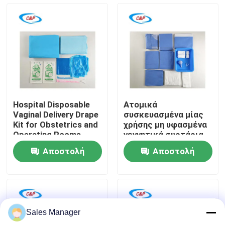
τοκετό
Εμφάνιση VR
Σχετικά με εμάς
Επισκεψή εργοστασίου
Hospital Disposable
Ατομικά
Vaginal Delivery Drape
συσκευασμένα μίας
Έλεγχος ποιότητας
Kit for Obstetrics and
χρήσης μη υφασμένα
Operating Rooms
γεννητικά συρτάρια
για αποστειρωμένο
Αποστολή
Αποστολή
φράγμα
Επικοινωνήστε μαζί μας
ερώτησης
ερώτησης
Ειδήσεις
Sales Manager
Υποθέσεις